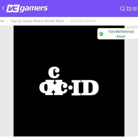
me
Top Up Game Where Winds Meet
900 Echo Beads
Tips Berbelanja
Aman