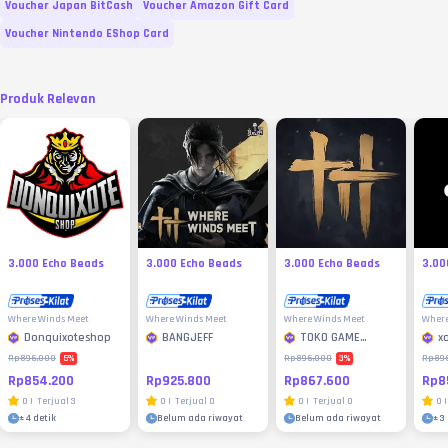
Voucher Japan BitCash
Voucher Amazon Gift Card
Voucher Nintendo EShop Card
Produk Relevan
3.000 Echo Beads
3.000 Echo Beads
3.000 Echo Beads
3.00
Where Winds Meet
Where Winds Meet
Where Winds Meet
Where
Donquixoteshop
BANGJEFF
TOKO GAME
x
MURAH
5
%
3
%
Rp896.000
Rp896.000
Rp89
Rp854.200
Rp925.800
Rp867.600
Rp8
0
|
Terjual
3
0
|
Terjual
0
0
|
Terjual
0
0
|
±
4 detik
Belum ada riwayat
Belum ada riwayat
±
3