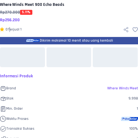
Where Winds Meet
900 Echo Beads
Rp
270.000
5.11
%
Rp
256.200
0
Terjual
1
Dikirim maksimal 10 menit atau uang kembali
Informasi Produk
Brand
Where Winds Meet
Stok
9.998
Min. Order
1
Waktu Proses
Transaksi Sukses
100
%