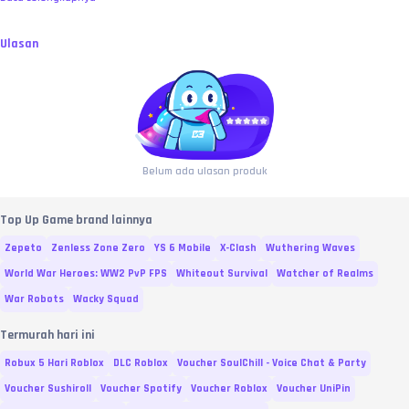
Ulasan
Belum ada ulasan produk
Top Up Game brand lainnya
Zepeto
Zenless Zone Zero
YS 6 Mobile
X-Clash
Wuthering Waves
World War Heroes: WW2 PvP FPS
Whiteout Survival
Watcher of Realms
War Robots
Wacky Squad
Termurah hari ini
Robux 5 Hari Roblox
DLC Roblox
Voucher SoulChill - Voice Chat & Party
Voucher Sushiroll
Voucher Spotify
Voucher Roblox
Voucher UniPin