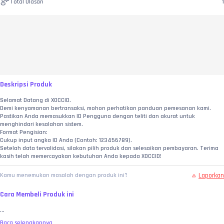
Total Ulasan
1
Deskripsi Produk
Selamat Datang di XOCCID.
Demi kenyamanan bertransaksi, mohon perhatikan panduan pemesanan kami. 
Pastikan Anda memasukkan ID Pengguna dengan teliti dan akurat untuk 
menghindari kesalahan sistem.
Format Pengisian:
Cukup input angka ID Anda (Contoh: 123456789).
Setelah data tervalidasi, silakan pilih produk dan selesaikan pembayaran. Terima 
kasih telah memercayakan kebutuhan Anda kepada XOCCID!
Laporkan
Kamu menemukan masalah dengan produk ini?
Cara Membeli Produk ini
...
Baca selengkapnya