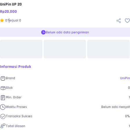
UniPin
UP 20
Rp
20.000
0
Terjual
0
Belum ada data pengiriman
Informasi Produk
Brand
UniPin
Stok
0
Min. Order
1
Waktu Proses
Belum ada riwayat
Transaksi Sukses
0
%
Total Ulasan
1