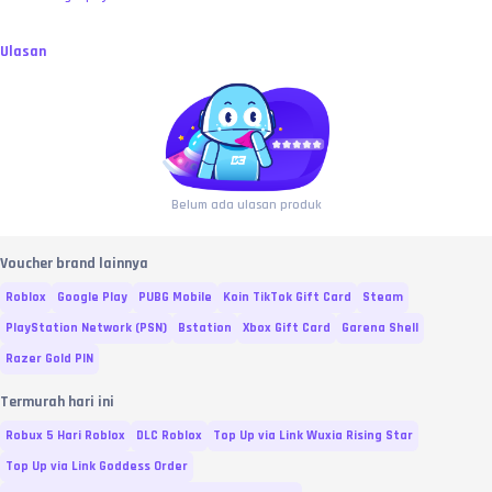
Ulasan
Belum ada ulasan produk
Voucher brand lainnya
Roblox
Google Play
PUBG Mobile
Koin TikTok Gift Card
Steam
PlayStation Network (PSN)
Bstation
Xbox Gift Card
Garena Shell
Razer Gold PIN
Termurah hari ini
Robux 5 Hari Roblox
DLC Roblox
Top Up via Link Wuxia Rising Star
Top Up via Link Goddess Order