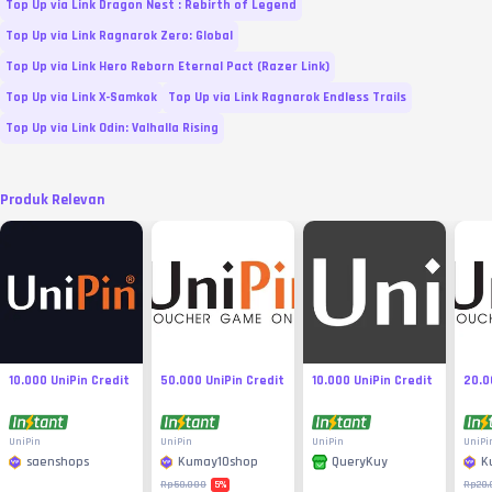
Top Up via Link Dragon Nest : Rebirth of Legend
Top Up via Link Ragnarok Zero: Global
Top Up via Link Hero Reborn Eternal Pact (Razer Link)
Top Up via Link X-Samkok
Top Up via Link Ragnarok Endless Trails
Top Up via Link Odin: Valhalla Rising
Produk Relevan
10.000 UniPin Credit
50.000 UniPin Credit
10.000 UniPin Credit
20.0
UniPin
UniPin
UniPin
UniPi
saenshops
Kumay10shop
K
QueryKuy
5
%
Rp50.000
Rp20.