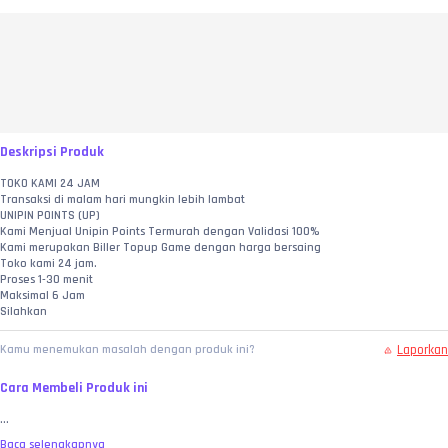
Deskripsi Produk
TOKO KAMI 24 JAM
Transaksi di malam hari mungkin lebih lambat
UNIPIN POINTS (UP)
Kami Menjual Unipin Points Termurah dengan Validasi 100%
Kami merupakan Biller Topup Game dengan harga bersaing
Toko kami 24 jam.
Proses 1-30 menit
Maksimal 6 Jam
Silahkan
Laporkan
Kamu menemukan masalah dengan produk ini?
Cara Membeli Produk ini
...
Baca selengkapnya