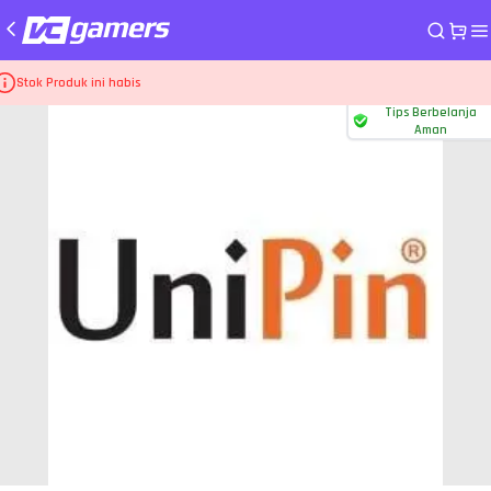
me
Voucher UniPin
UP 20
Stok Produk ini habis
Tips Berbelanja
Aman