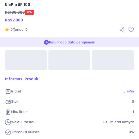
UniPin
UP 100
Rp
100.000
8
%
Rp
92.000
0
Terjual
0
Belum ada data pengiriman
Informasi Produk
Brand
UniPin
Stok
0
Min. Order
1
Waktu Proses
Belum ada riwayat
Transaksi Sukses
0
%