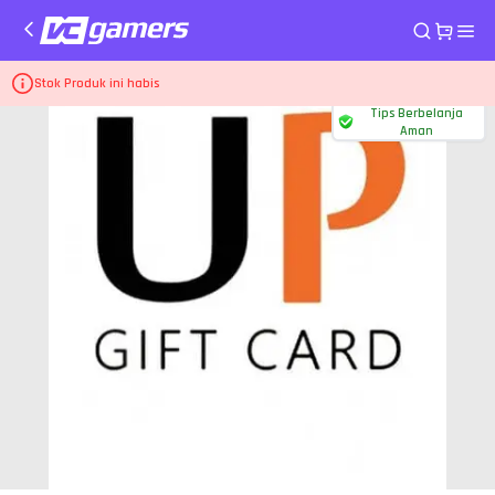
Home
Voucher UniPin
UP 100
Stok Produk ini habis
Tips Berbelanja
Aman