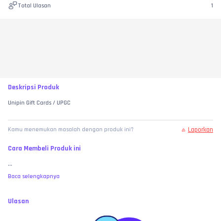
Total Ulasan
1
Deskripsi Produk
Unipin Gift Cards / UPGC
Laporkan
Kamu menemukan masalah dengan produk ini?
Cara Membeli Produk ini
...
Baca selengkapnya
Ulasan