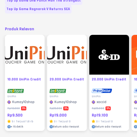
Top Up Game One Punch Man The Strongest
Top Up Game Ragnarok V Returns SEA
Produk Relevan
10.000 UniPin Credit
20.000 UniPin Credit
20.000 UniPin Credit
1
UniPin
UniPin
UniPin
Un
Kumay10shop
Kumay10shop
xoccid
5
%
5
%
5
%
Rp10.000
Rp20.000
Rp20.000
R
Rp9.500
Rp19.000
Rp19.100
R
5
|
Terjual
1.8 rb
0
|
Terjual
0
0
|
Terjual
0
±
15 detik
Belum ada riwayat
Belum ada riwayat