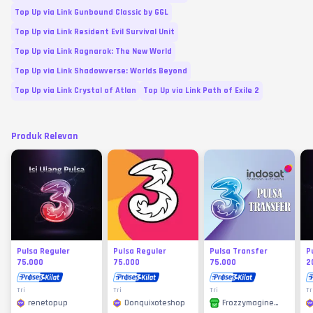
Top Up via Link Gunbound Classic by GGL
Top Up via Link Resident Evil Survival Unit
Top Up via Link Ragnarok: The New World
Top Up via Link Shadowverse: Worlds Beyond
Top Up via Link Crystal of Atlan
Top Up via Link Path of Exile 2
Produk Relevan
Pulsa Reguler
Pulsa Reguler
Pulsa Transfer
P
75.000
75.000
75.000
2
Tri
Tri
Tri
Tr
renetopup
Donquixoteshop
Frozzymagine