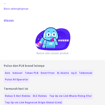
Jam Kerja:
...
Senin - Minggu: 06.30 - 22.00
Baca selengkapnya
Ulasan
Belum ada ulasan produk
Pulsa dan PLN brand lainnya
Axis
Indosat
Token PLN
Smartfren
XL Axiata
by.U
Telkomsel
Pulsa All Operator
Termurah hari ini
Robux 5 Hari Roblox
DLC Roblox
Top Up via Link Wuxia Rising Star
Top Up via Link Ragnarok Origin Global (Link)