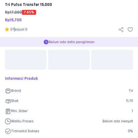
Tri
Pulsa Transfer 15.000
Rp
17.000
7.65
%
Rp
15.700
0
Terjual
0
Belum ada data pengiriman
Informasi Produk
Brand
Tri
Stok
11.111
Min. Order
1
Waktu Proses
Belum ada riwayat
Transaksi Sukses
0
%