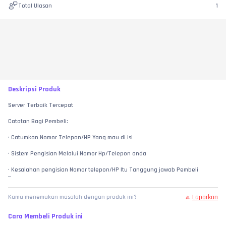
Total Ulasan
1
Deskripsi Produk
Server Terbaik Tercepat
Catatan Bagi Pembeli:
• Catumkan Nomor Telepon/HP Yang mau di isi
• Sistem Pengisian Melalui Nomor Hp/Telepon anda
• Kesalahan pengisian Nomor telepon/HP Itu Tanggung jawab Pembeli
• Pembeli Yang sudah Terlanjur Membeli Tidak Bisa Di refund Kembali
Laporkan
Kamu menemukan masalah dengan produk ini?
• Proses Pengiriman 1-2 Menit selama kami online
Cara Membeli Produk ini