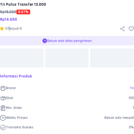
Tri
Pulsa Transfer 13.000
Rp
15.000
6.67
%
Rp
14.000
0
Terjual
0
Belum ada data pengiriman
Informasi Produk
Brand
Tri
Stok
100
Min. Order
1
Waktu Proses
Belum ada riwayat
Transaksi Sukses
0
%