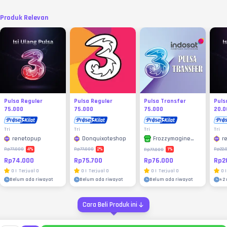
Produk Relevan
Pulsa Reguler
Pulsa Reguler
Pulsa Transfer
Puls
75.000
75.000
75.000
20.0
Tri
Tri
Tri
Tri
renetopup
Donquixoteshop
r
Frozzymagine
Store
4
%
2
%
1
%
Rp77.000
Rp77.000
Rp22.
Rp77.000
Rp74.000
Rp75.700
Rp2
Rp76.000
0
|
Terjual
0
0
|
Terjual
0
0
|
0
|
Terjual
0
Belum ada riwayat
Belum ada riwayat
±
2
Belum ada riwayat
Cara Beli Produk ini