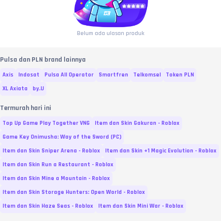
Belum ada ulasan produk
Pulsa dan PLN brand lainnya
Axis
Indosat
Pulsa All Operator
Smartfren
Telkomsel
Token PLN
XL Axiata
by.U
Termurah hari ini
Top Up Game Play Together VNG
Item dan Skin Gakuran - Roblox
Game Key Onimusha: Way of the Sword (PC)
Item dan Skin Sniper Arena - Roblox
Item dan Skin +1 Magic Evolution - Roblox
Item dan Skin Run a Restaurant - Roblox
Item dan Skin Mine a Mountain - Roblox
Item dan Skin Storage Hunters: Open World - Roblox
Item dan Skin Haze Seas - Roblox
Item dan Skin Mini War - Roblox