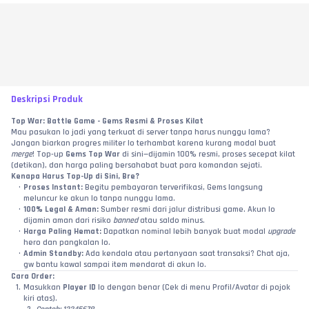
Deskripsi Produk
Top War: Battle Game - Gems Resmi & Proses Kilat
Mau pasukan lo jadi yang terkuat di server tanpa harus nunggu lama? 
Jangan biarkan progres militer lo terhambat karena kurang modal buat 
merge
! Top-up 
Gems Top War
 di sini—dijamin 100% resmi, proses secepat kilat 
(detikan), dan harga paling bersahabat buat para komandan sejati.
Kenapa Harus Top-Up di Sini, Bre?
Proses Instant:
 Begitu pembayaran terverifikasi, Gems langsung 
meluncur ke akun lo tanpa nunggu lama.
100% Legal & Aman:
 Sumber resmi dari jalur distribusi game. Akun lo 
dijamin aman dari risiko 
banned
 atau saldo minus.
Harga Paling Hemat:
 Dapatkan nominal lebih banyak buat modal 
upgrade
hero dan pangkalan lo.
Admin Standby:
 Ada kendala atau pertanyaan saat transaksi? Chat aja, 
gw bantu kawal sampai item mendarat di akun lo.
Cara Order:
Masukkan 
Player ID
 lo dengan benar (Cek di menu Profil/Avatar di pojok 
kiri atas).