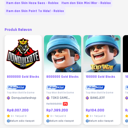
Item dan Skin Haze Seas - Roblox
Item dan Skin Mini War - Roblox
Item dan Skin Paint To Hide! - Roblox
Produk Relevan
8000000 Gold Blocks
8000000 Gold Blocks
100000 Gold Blocks
1
Top War: Battle Game
Top War: Battle Game
Top War: Battle Game
To
Donquixoteshop
TOKO GAME
BANGJEFF
MURAH
3
%
Rp7.600.000
Rp8.007.200
Rp7.389.200
Rp104.000
R
0
|
Terjual
0
0
|
Terjual
0
0
|
Terjual
0
Belum ada riwayat
Belum ada riwayat
Belum ada riwayat