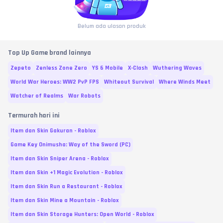
Belum ada ulasan produk
Top Up Game brand lainnya
Zepeto
Zenless Zone Zero
YS 6 Mobile
X-Clash
Wuthering Waves
World War Heroes: WW2 PvP FPS
Whiteout Survival
Where Winds Meet
Watcher of Realms
War Robots
Termurah hari ini
Item dan Skin Gakuran - Roblox
Game Key Onimusha: Way of the Sword (PC)
Item dan Skin Sniper Arena - Roblox
Item dan Skin +1 Magic Evolution - Roblox
Item dan Skin Run a Restaurant - Roblox
Item dan Skin Mine a Mountain - Roblox
Item dan Skin Storage Hunters: Open World - Roblox