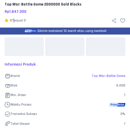
Top War: Battle Game
2000000 Gold Blocks
Rp
1.847.300
0
Terjual
0
Dikirim maksimal 10 menit atau uang kembali
Informasi Produk
Brand
Top War: Battle Game
Stok
6.000
Min. Order
1
Waktu Proses
Transaksi Sukses
0
%
Total Ulasan
1