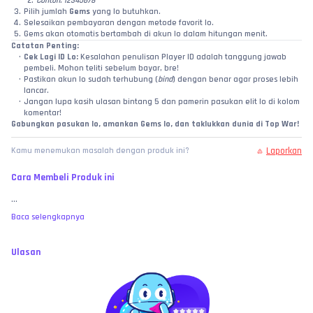
Contoh: 12345678
Pilih jumlah 
Gems
 yang lo butuhkan.
Selesaikan pembayaran dengan metode favorit lo.
Gems akan otomatis bertambah di akun lo dalam hitungan menit.
Catatan Penting:
Cek Lagi ID Lo:
 Kesalahan penulisan Player ID adalah tanggung jawab 
pembeli. Mohon teliti sebelum bayar, bre!
Pastikan akun lo sudah terhubung (
bind
) dengan benar agar proses lebih 
lancar.
Jangan lupa kasih ulasan bintang 5 dan pamerin pasukan elit lo di kolom 
komentar!
Gabungkan pasukan lo, amankan Gems lo, dan taklukkan dunia di Top War!
Laporkan
Kamu menemukan masalah dengan produk ini?
Cara Membeli Produk ini
...
Baca selengkapnya
Ulasan