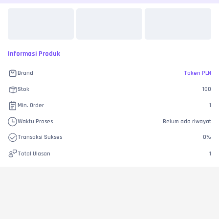
Informasi Produk
Brand
Token PLN
Stok
100
Min. Order
1
Waktu Proses
Belum ada riwayat
Transaksi Sukses
0
%
Total Ulasan
1