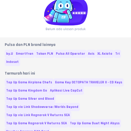
Belum ada ulasan produk
Pulsa dan PLN brand lainnya
by.U
Smartfren
Token PLN
Pulsa All Operator
Axis
XL Axiata
Tri
Indosat
Termurah hari ini
Top Up Game Airplane Chefs
Game Key OCTOPATH TRAVELER II - CD Keys
Top Up Game Kingdom Go
Aplikasi Live CapCut
Top Up Game Silver and Blood
Top Up via Link Shadowverse: Worlds Beyond
Top Up via Link Ragnarok V Returns SEA
Top Up Game Ragnarok V Returns SEA
Top Up Game Duet Night Abyss