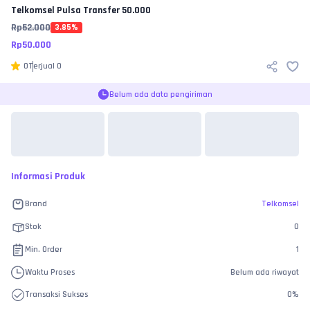
Telkomsel
Pulsa Transfer 50.000
Rp
52.000
3.85
%
Rp
50.000
0
Terjual
0
Belum ada data pengiriman
Informasi Produk
Brand
Telkomsel
Stok
0
Min. Order
1
Waktu Proses
Belum ada riwayat
Transaksi Sukses
0
%