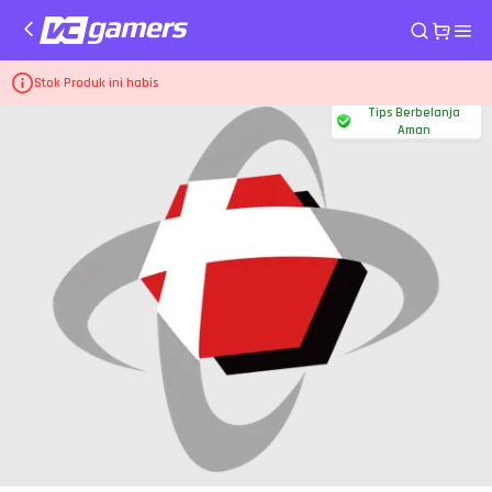
Home
Pulsa dan PLN Telkomsel
Pulsa Transfer 50.000
Stok Produk ini habis
Tips Berbelanja
Aman