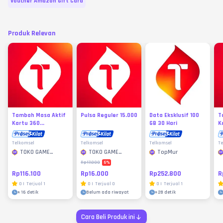
Voucher Amazon Gift Card
Produk Relevan
Tambah Masa Aktif
Pulsa Reguler 15.000
Data Eksklusif 100
T
Kartu 360...
GB 30 Hari
K
Telkomsel
Telkomsel
Telkomsel
Te
TOKO GAME
TOKO GAME
TopMur
MURAH
MURAH
6
%
Rp17.000
Rp116.100
Rp16.000
Rp252.800
R
0
|
Terjual
1
0
|
Terjual
0
0
|
Terjual
1
±
16 detik
Belum ada riwayat
±
28 detik
Cara Beli Produk ini