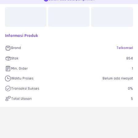
Informasi Produk
Brand
Telkomsel
Stok
854
Min. Order
1
Waktu Proses
Belum ada riwayat
Transaksi Sukses
0
%
Total Ulasan
5