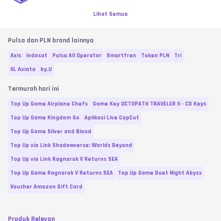
Lihat Semua
Pulsa dan PLN brand lainnya
Axis
Indosat
Pulsa All Operator
Smartfren
Token PLN
Tri
XL Axiata
by.U
Termurah hari ini
Top Up Game Airplane Chefs
Game Key OCTOPATH TRAVELER II - CD Keys
Top Up Game Kingdom Go
Aplikasi Live CapCut
Top Up Game Silver and Blood
Top Up via Link Shadowverse: Worlds Beyond
Top Up via Link Ragnarok V Returns SEA
Top Up Game Ragnarok V Returns SEA
Top Up Game Duet Night Abyss
Voucher Amazon Gift Card
Produk Relevan