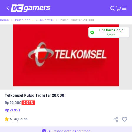
Home
Pulsa dan PLN Telkomsel
Pulsa Transfer 20.000
Tips Berbelanja
Aman
Telkomsel
Pulsa Transfer 20.000
Rp
22.000
0.04
%
Rp
21.991
5
Terjual
35
Belum ada data pengiriman