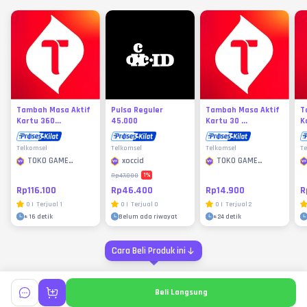
Tambah Masa Aktif
Pulsa Reguler
Tambah Masa Aktif
T
Kartu 360...
45.000
Kartu 30 ...
Ka
Telkomsel
Telkomsel
Telkomsel
Te
TOKO GAME
xoccid
TOKO GAME
MURAH
MURAH
1
%
Rp47.000
Rp116.100
Rp46.400
Rp14.900
R
0
|
Terjual
1
0
|
Terjual
0
0
|
Terjual
2
±
16 detik
Belum ada riwayat
±
24 detik
Cara Beli Produk ini
Beli Langsung