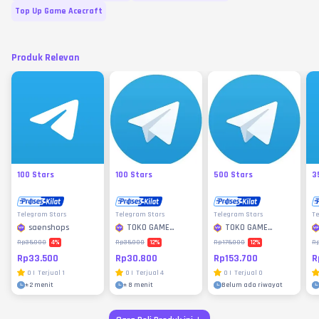
Top Up Game Acecraft
Produk Relevan
100 Stars
100 Stars
500 Stars
3
Telegram Stars
Telegram Stars
Telegram Stars
Te
saenshops
TOKO GAME
TOKO GAME
MURAH
MURAH
4
%
12
%
12
%
Rp35.000
Rp35.000
Rp175.000
Rp
Rp33.500
Rp30.800
Rp153.700
R
0
|
Terjual
1
0
|
Terjual
4
0
|
Terjual
0
±
2 menit
±
8 menit
Belum ada riwayat