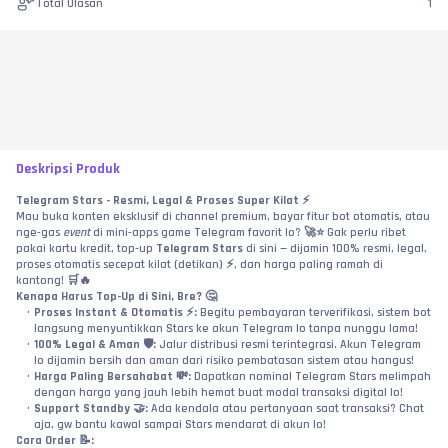
Total Ulasan
1
Deskripsi Produk
Telegram Stars - Resmi, Legal & Proses Super Kilat ⚡
Mau buka konten eksklusif di channel premium, bayar fitur bot otomatis, atau 
nge-gas 
event
 di mini-apps game Telegram favorit lo? 🚀⭐ Gak perlu ribet 
pakai kartu kredit, top-up 
Telegram Stars
 di sini — dijamin 100% resmi, legal, 
proses otomatis secepat kilat (detikan) ⚡, dan harga paling ramah di 
kantong! 🛒🔥
Kenapa Harus Top-Up di Sini, Bre? 🤔
Proses Instant & Otomatis ⚡:
 Begitu pembayaran terverifikasi, sistem bot 
langsung menyuntikkan Stars ke akun Telegram lo tanpa nunggu lama!
100% Legal & Aman 🛡️:
 Jalur distribusi resmi terintegrasi. Akun Telegram 
lo dijamin bersih dan aman dari risiko pembatasan sistem atau hangus!
Harga Paling Bersahabat 💸:
 Dapatkan nominal Telegram Stars melimpah 
dengan harga yang jauh lebih hemat buat modal transaksi digital lo!
Support Standby 🤝:
 Ada kendala atau pertanyaan saat transaksi? Chat 
aja, gw bantu kawal sampai Stars mendarat di akun lo!
Cara Order 📝: