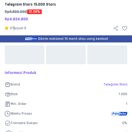
Telegram Stars
15.000 Stars
Rp
5.500.000
12.28
%
Rp
4.824.800
0
Terjual
0
Dikirim maksimal 10 menit atau uang kembali
Informasi Produk
Brand
Telegram Stars
Stok
7.000
Min. Order
1
Waktu Proses
Transaksi Sukses
0
%