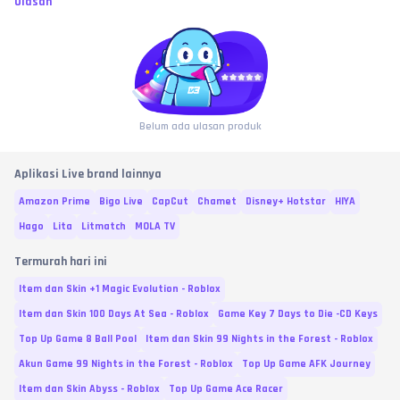
Ulasan
Belum ada ulasan produk
Aplikasi Live brand lainnya
Amazon Prime
Bigo Live
CapCut
Chamet
Disney+ Hotstar
HIYA
Hago
Lita
Litmatch
MOLA TV
Termurah hari ini
Item dan Skin +1 Magic Evolution - Roblox
Item dan Skin 100 Days At Sea - Roblox
Game Key 7 Days to Die -CD Keys
Top Up Game 8 Ball Pool
Item dan Skin 99 Nights in the Forest - Roblox
Akun Game 99 Nights in the Forest - Roblox
Top Up Game AFK Journey
Item dan Skin Abyss - Roblox
Top Up Game Ace Racer