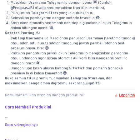
Masukkan 
Username Telegram
 lo dengan benar 🆔 (Contoh: 
@PenguasaBintang
 atau masukkan User ID numerik lo).
Pilih jumlah 
Telegram Stars
 yang lo butuhkan ⭐.
Selesaikan pembayaran dengan metode favorit lo 💳.
Stars akan otomatis bertambah dan siap digunakan di akun Telegram lo 
dalam hitungan menit! 🚀
Catatan Penting ⚠️:
Cek Lagi Username Lo:
 Kesalahan penulisan Username (terutama tanda 
@
atau salah satu huruf) adalah tanggung jawab pembeli. Mohon teliti 
sebelum bayar, bre! 🧐
Pastikan pengaturan privasi akun Telegram lo mengizinkan pencarian 
atau undangan agar sistem otomatis API kami bisa mengenali profil lo 
dengan lancar 🔄.
Jangan lupa kasih ulasan bintang 5 ⭐⭐⭐⭐⭐ dan pamerin transaksi 
premium lo di kolom komentar! 😎
Buka semua fitur premium, amankan Telegram Stars-mu, dan 
maksimalkan pengalaman digitalmu sekarang juga! ⭐️✨
Laporkan
Kamu menemukan masalah dengan produk ini?
Cara Membeli Produk ini
...
Baca selengkapnya