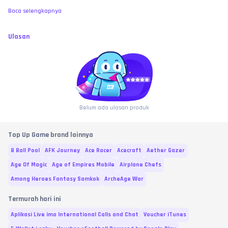
Baca selengkapnya
Ulasan
Belum ada ulasan produk
Top Up Game brand lainnya
8 Ball Pool
AFK Journey
Ace Racer
Acecraft
Aether Gazer
Age Of Magic
Age of Empires Mobile
Airplane Chefs
Among Heroes Fantasy Samkok
ArcheAge War
Termurah hari ini
Aplikasi Live imo International Calls and Chat
Voucher iTunes