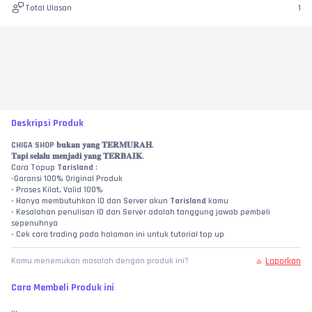
Total Ulasan
1
Deskripsi Produk
CHIGA SHOP
 𝐛𝐮𝐤𝐚𝐧 𝐲𝐚𝐧𝐠 𝐓𝐄𝐑𝐌𝐔𝐑𝐀𝐇.
𝐓𝐚𝐩𝐢 𝐬𝐞𝐥𝐚𝐥𝐮 𝐦𝐞𝐧𝐣𝐚𝐝𝐢 𝐲𝐚𝐧𝐠 𝐓𝐄𝐑𝐁𝐀𝐈𝐊.
Cara Topup 
Tarisland
 :
-Garansi 100% Original Produk
- Proses Kilat, Valid 100%
- Hanya membutuhkan ID dan Server akun 
Tarisland
 kamu
- Kesalahan penulisan ID dan Server adalah tanggung jawab pembeli 
sepenuhnya
- Cek cara trading pada halaman ini untuk tutorial top up
Laporkan
Kamu menemukan masalah dengan produk ini?
Cara Membeli Produk ini
...