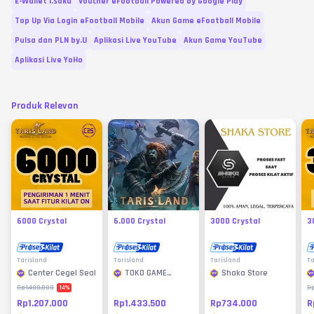
E-Wallet i.saku
Voucher eFootball Powered by Google Play
Top Up Via Login eFootball Mobile
Akun Game eFootball Mobile
Pulsa dan PLN by.U
Aplikasi Live YouTube
Akun Game YouTube
Aplikasi Live YoHo
Produk Relevan
6000 Crystal
6.000 Crystal
3000 Crystal
3
Tarisland
Tarisland
Tarisland
Ta
Center Cegel Seal
TOKO GAME
Shaka Store
MURAH
14
%
Rp1.400.000
R
Rp1.207.000
Rp1.433.500
Rp734.000
R