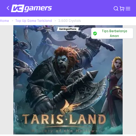
Home
Top Up Game Tarisland
3.600 Crystals
Tips Berbelanja
Aman