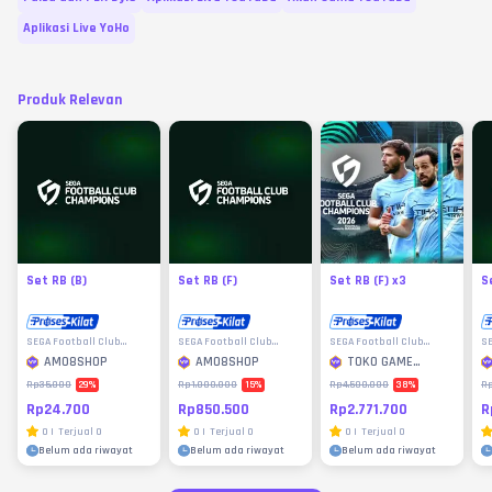
Aplikasi Live YoHo
Produk Relevan
Set RB (B)
Set RB (F)
Set RB (F) x3
S
SEGA Football Club
SEGA Football Club
SEGA Football Club
SE
Champions
Champions
Champions
C
AM08SHOP
AM08SHOP
TOKO GAME
MURAH
29
%
15
%
38
%
Rp35.000
Rp1.000.000
Rp4.500.000
Rp
Rp24.700
Rp850.500
Rp2.771.700
R
0
|
Terjual
0
0
|
Terjual
0
0
|
Terjual
0
Belum ada riwayat
Belum ada riwayat
Belum ada riwayat