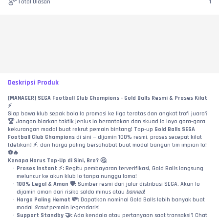
Total Ulasan
1
Deskripsi Produk
[MANAGER] SEGA Football Club Champions - Gold Balls Resmi & Proses Kilat 
⚡
Siap bawa klub sepak bola lo promosi ke liga teratas dan angkat trofi juara? 
🏆 Jangan biarkan taktik jenius lo berantakan dan skuad lo loyo gara-gara 
kekurangan modal buat rekrut pemain bintang! Top-up 
Gold Balls SEGA 
Football Club Champions
 di sini — dijamin 100% resmi, proses secepat kilat 
(detikan) ⚡, dan harga paling bersahabat buat modal bangun tim impian lo! 
⚽🔥
Kenapa Harus Top-Up di Sini, Bre? 🤔
Proses Instant ⚡:
 Begitu pembayaran terverifikasi, Gold Balls langsung 
meluncur ke akun klub lo tanpa nunggu lama!
100% Legal & Aman 🛡️:
 Sumber resmi dari jalur distribusi SEGA. Akun lo 
dijamin aman dari risiko saldo minus atau 
banned
!
Harga Paling Hemat 💸:
 Dapatkan nominal Gold Balls lebih banyak buat 
modal 
Scout
 pemain legendaris!
Support Standby 🤝:
 Ada kendala atau pertanyaan saat transaksi? Chat 