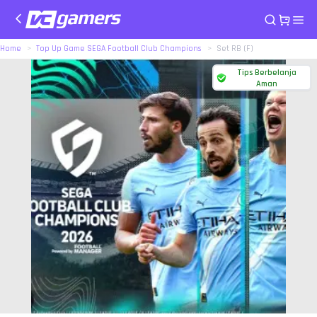
Home
Top Up Game SEGA Football Club Champions
Set RB (F)
Tips Berbelanja
Aman