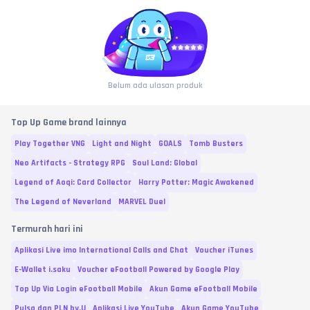
Belum ada ulasan produk
Top Up Game brand lainnya
Play Together VNG
Light and Night
GOALS
Tomb Busters
Neo Artifacts - Strategy RPG
Soul Land: Global
Legend of Aoqi: Card Collector
Harry Potter: Magic Awakened
The Legend of Neverland
MARVEL Duel
Termurah hari ini
Aplikasi Live imo International Calls and Chat
Voucher iTunes
E-Wallet i.saku
Voucher eFootball Powered by Google Play
Top Up Via Login eFootball Mobile
Akun Game eFootball Mobile
Pulsa dan PLN by.U
Aplikasi Live YouTube
Akun Game YouTube