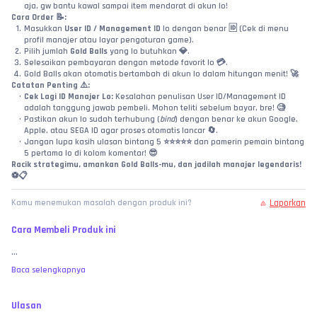
aja, gw bantu kawal sampai item mendarat di akun lo!
Cara Order 📝:
Masukkan 
User ID / Management ID
 lo dengan benar 🆔 (Cek di menu 
profil manajer atau layar pengaturan game).
Pilih jumlah 
Gold Balls
 yang lo butuhkan 💎.
Selesaikan pembayaran dengan metode favorit lo 💳.
Gold Balls akan otomatis bertambah di akun lo dalam hitungan menit! 🚀
Catatan Penting ⚠️:
Cek Lagi ID Manajer Lo:
 Kesalahan penulisan User ID/Management ID 
adalah tanggung jawab pembeli. Mohon teliti sebelum bayar, bre! 🧐
Pastikan akun lo sudah terhubung (
bind
) dengan benar ke akun Google, 
Apple, atau SEGA ID agar proses otomatis lancar 🔄.
Jangan lupa kasih ulasan bintang 5 ⭐⭐⭐⭐⭐ dan pamerin pemain bintang 
5 pertama lo di kolom komentar! 😎
Racik strategimu, amankan Gold Balls-mu, dan jadilah manajer legendaris! 
⚽📋
Laporkan
Kamu menemukan masalah dengan produk ini?
Cara Membeli Produk ini
...
Baca selengkapnya
Ulasan