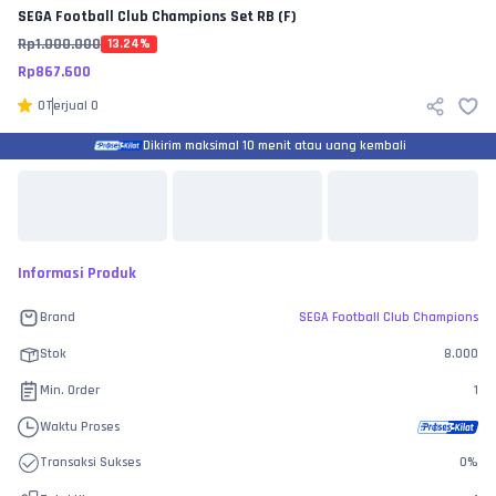
SEGA Football Club Champions
Set RB (F)
Rp
1.000.000
13.24
%
Rp
867.600
0
Terjual
0
Dikirim maksimal 10 menit atau uang kembali
Informasi Produk
Brand
SEGA Football Club Champions
Stok
8.000
Min. Order
1
Waktu Proses
Transaksi Sukses
0
%