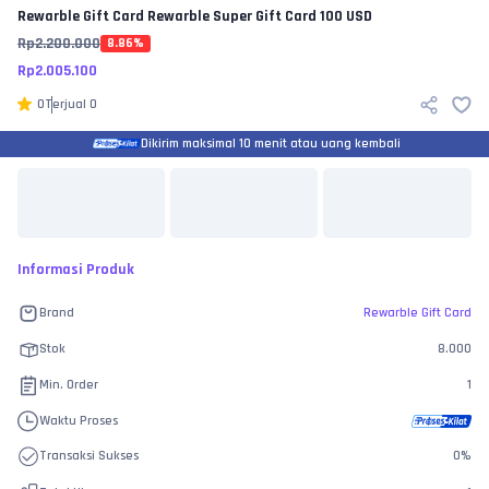
Rewarble Gift Card
Rewarble Super Gift Card 100 USD
Rp
2.200.000
8.86
%
Rp
2.005.100
0
Terjual
0
Dikirim maksimal 10 menit atau uang kembali
Informasi Produk
Brand
Rewarble Gift Card
Stok
8.000
Min. Order
1
Waktu Proses
Transaksi Sukses
0
%