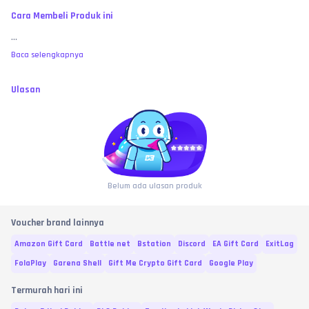
sampai kode voucher sukses divalidasi dan diterima di portal Rewarble. 
Cara Membeli Produk ini
Segala bentuk kendala teknis setelah penukaran (seperti saldo 
ditangguhkan oleh PayPal, akun OnlyFans/Fansly dibatasi, wallet crypto 
...
salah jaringan, dll.) sepenuhnya di luar kendali toko dan merupakan 
kebijakan internal platform masing-masing.
Baca selengkapnya
Wajib Video Unboxing / Bukti Valid:
 Jika terjadi kendala berupa kode eror 
(
invalid / already redeemed
), pembeli wajib melampirkan video tanpa 
potong (
no-cut/no-edit
) sejak status pesanan selesai/kode disalin hingga 
Ulasan
proses input ke portal resmi Rewarble sebagai bukti valid untuk investigasi 
ke pihak supplier.
MEMBELI SAMA DENGAN MENYETUJUI:
 Dengan melakukan transaksi dan 
pembayaran di toko ini, pembeli dianggap telah membaca, memahami, 
dan 
MENYETUJUI
 seluruh syarat, ketentuan, serta batas garansi yang 
berlaku di atas. No refund / no komplain atas masalah internal merchant 
pihak ketiga atau tanpa bukti video yang sah, bre! 🧐
Belum ada ulasan produk
Voucher brand lainnya
Amazon Gift Card
Battle net
Bstation
Discord
EA Gift Card
ExitLag
FolaPlay
Garena Shell
Gift Me Crypto Gift Card
Google Play
Termurah hari ini