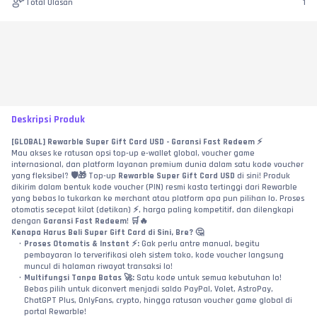
Total Ulasan
1
Deskripsi Produk
[GLOBAL] Rewarble Super Gift Card USD - Garansi Fast Redeem ⚡
Mau akses ke ratusan opsi top-up e-wallet global, voucher game 
internasional, dan platform layanan premium dunia dalam satu kode voucher 
yang fleksibel? 🛡️🎁 Top-up 
Rewarble Super Gift Card USD
 di sini! Produk 
dikirim dalam bentuk kode voucher (PIN) resmi kasta tertinggi dari Rewarble 
yang bebas lo tukarkan ke merchant atau platform apa pun pilihan lo. Proses 
otomatis secepat kilat (detikan) ⚡, harga paling kompetitif, dan dilengkapi 
dengan 
Garansi Fast Redeem
! 🛒🔥
Kenapa Harus Beli Super Gift Card di Sini, Bre? 🤔
Proses Otomatis & Instant ⚡:
 Gak perlu antre manual, begitu 
pembayaran lo terverifikasi oleh sistem toko, kode voucher langsung 
muncul di halaman riwayat transaksi lo!
Multifungsi Tanpa Batas 🚀:
 Satu kode untuk semua kebutuhan lo! 
Bebas pilih untuk diconvert menjadi saldo PayPal, Volet, AstroPay, 
ChatGPT Plus, OnlyFans, crypto, hingga ratusan voucher game global di 
portal Rewarble!