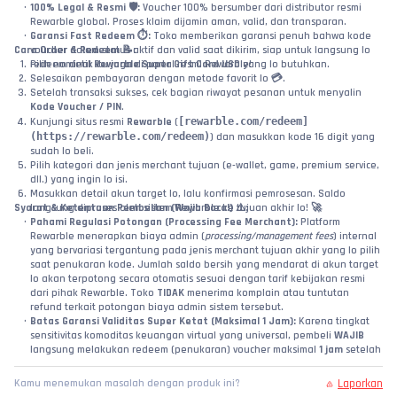
100% Legal & Resmi 🛡️:
 Voucher 100% bersumber dari distributor resmi 
Rewarble global. Proses klaim dijamin aman, valid, dan transparan.
Garansi Fast Redeem ⏱️:
 Toko memberikan garansi penuh bahwa kode 
Cara Order & Redeem 📝:
voucher dalam status aktif dan valid saat dikirim, siap untuk langsung lo 
Pilih nominal 
redeem detik itu juga di portal resmi Rewarble!
Rewarble Super Gift Card USD
 yang lo butuhkan.
Selesaikan pembayaran dengan metode favorit lo 💳.
Setelah transaksi sukses, cek bagian riwayat pesanan untuk menyalin 
Kode Voucher / PIN
.
Kunjungi situs resmi 
Rewarble
 (
[rewarble.com/redeem]
(https://rewarble.com/redeem)
) dan masukkan kode 16 digit yang 
sudah lo beli.
Pilih kategori dan jenis merchant tujuan (e-wallet, game, premium service, 
dll.) yang ingin lo isi.
Masukkan detail akun target lo, lalu konfirmasi pemrosesan. Saldo 
Syarat & Ketentuan Pembelian (Wajib Baca!) ⚠️:
langsung diproses oleh sistem Rewarble ke tujuan akhir lo! 🚀
Pahami Regulasi Potongan (Processing Fee Merchant):
 Platform 
Rewarble menerapkan biaya admin (
processing/management fees
) internal 
yang bervariasi tergantung pada jenis merchant tujuan akhir yang lo pilih 
saat penukaran kode. Jumlah saldo bersih yang mendarat di akun target 
lo akan terpotong secara otomatis sesuai dengan tarif kebijakan resmi 
dari pihak Rewarble. Toko 
TIDAK
 menerima komplain atau tuntutan 
refund terkait potongan biaya admin sistem tersebut.
Batas Garansi Validitas Super Ketat (Maksimal 1 Jam):
 Karena tingkat 
sensitivitas komoditas keuangan virtual yang universal, pembeli 
WAJIB
langsung melakukan redeem (penukaran) voucher maksimal 
1 jam
 setelah 
kode dikirim. Toko tidak bertanggung jawab atas kendala kode eror jika 
voucher didiamkan melebihi batas waktu tersebut!
Laporkan
Kamu menemukan masalah dengan produk ini?
Tanggung Jawab Akun Pihak Ketiga:
 Toko hanya bertanggung jawab 