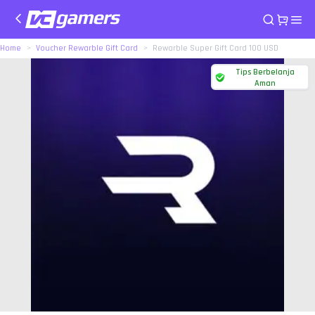
Home
Voucher Rewarble Gift Card
Rewarble Super Gift Card 100 USD
Tips Berbelanja
Aman