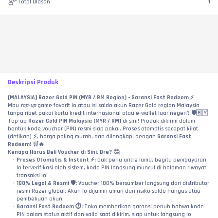
Total Ulasan
1
Deskripsi Produk
[MALAYSIA] Razer Gold PIN (MYR / RM Region) - Garansi Fast Redeem ⚡
Mau 
top-up
 game favorit lo atau isi saldo akun Razer Gold region Malaysia 
tanpa ribet pakai kartu kredit internasional atau e-wallet luar negeri? 🛡️🇲🇾 
Top-up 
Razer Gold PIN Malaysia (MYR / RM)
 di sini! Produk dikirim dalam 
bentuk kode voucher (PIN) resmi siap pakai. Proses otomatis secepat kilat 
(detikan) ⚡, harga paling murah, dan dilengkapi dengan 
Garansi Fast 
Redeem
! 🛒🔥
Kenapa Harus Beli Voucher di Sini, Bre? 🤔
Proses Otomatis & Instant ⚡:
 Gak perlu antre lama, begitu pembayaran 
lo terverifikasi oleh sistem, kode PIN langsung muncul di halaman riwayat 
transaksi lo!
100% Legal & Resmi 🛡️:
 Voucher 100% bersumber langsung dari distributor 
resmi Razer global. Akun lo dijamin aman dari risiko saldo hangus atau 
pembekuan akun!
Garansi Fast Redeem ⏱️:
 Toko memberikan garansi penuh bahwa kode 
PIN dalam status aktif dan valid saat dikirim, siap untuk langsung lo 