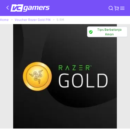
Home
Voucher Razer Gold PIN
5 RM
Tips Berbelanja
Aman