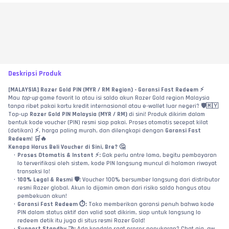
Deskripsi Produk
[MALAYSIA] Razer Gold PIN (MYR / RM Region) - Garansi Fast Redeem ⚡
Mau 
top-up
 game favorit lo atau isi saldo akun Razer Gold region Malaysia 
tanpa ribet pakai kartu kredit internasional atau e-wallet luar negeri? 🛡️🇲🇾 
Top-up 
Razer Gold PIN Malaysia (MYR / RM)
 di sini! Produk dikirim dalam 
bentuk kode voucher (PIN) resmi siap pakai. Proses otomatis secepat kilat 
(detikan) ⚡, harga paling murah, dan dilengkapi dengan 
Garansi Fast 
Redeem
! 🛒🔥
Kenapa Harus Beli Voucher di Sini, Bre? 🤔
Proses Otomatis & Instant ⚡:
 Gak perlu antre lama, begitu pembayaran 
lo terverifikasi oleh sistem, kode PIN langsung muncul di halaman riwayat 
transaksi lo!
100% Legal & Resmi 🛡️:
 Voucher 100% bersumber langsung dari distributor 
resmi Razer global. Akun lo dijamin aman dari risiko saldo hangus atau 
pembekuan akun!
Garansi Fast Redeem ⏱️:
 Toko memberikan garansi penuh bahwa kode 
PIN dalam status aktif dan valid saat dikirim, siap untuk langsung lo 
redeem detik itu juga di situs resmi Razer Gold!
Support Standby 🤝:
 Ada kendala saat proses penukaran? Chat aja, gw 