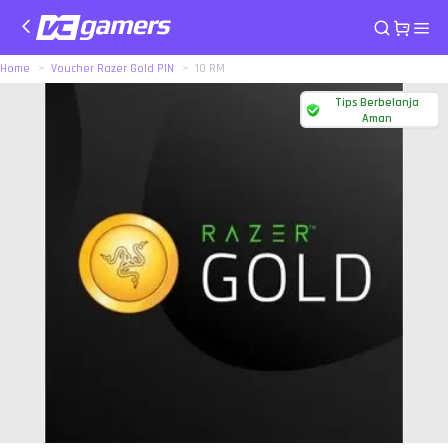
Home
Voucher Razer Gold PIN
10 RM
Tips Berbelanja
Aman