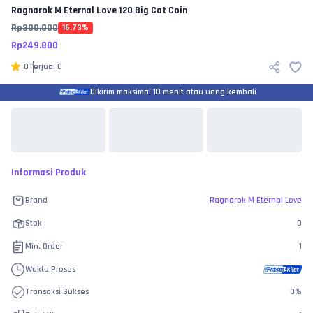
Ragnarok M Eternal Love
120 Big Cat Coin
Rp
300.000
16.73
%
Rp
249.800
0
Terjual
0
Dikirim maksimal 10 menit atau uang kembali
Informasi Produk
Brand
Ragnarok M Eternal Love
Stok
0
Min. Order
1
Waktu Proses
Transaksi Sukses
0
%