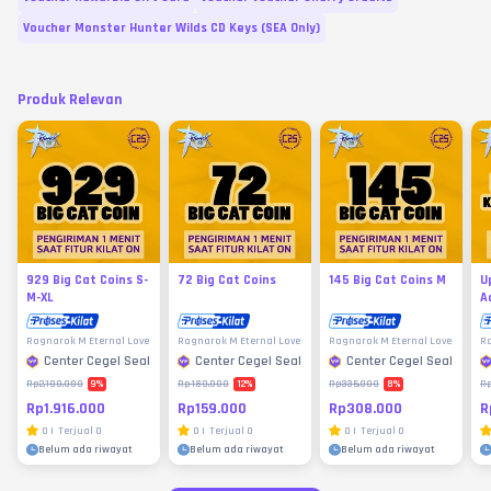
Voucher Monster Hunter Wilds CD Keys (SEA Only)
Produk Relevan
929 Big Cat Coins S-
72 Big Cat Coins
145 Big Cat Coins M
U
M-XL
A
Ragnarok M Eternal Love
Ragnarok M Eternal Love
Ragnarok M Eternal Love
Ra
Center Cegel Seal
Center Cegel Seal
Center Cegel Seal
9
%
12
%
8
%
Rp2.100.000
Rp180.000
Rp335.000
Rp
Rp1.916.000
Rp159.000
Rp308.000
R
0
|
Terjual
0
0
|
Terjual
0
0
|
Terjual
0
Belum ada riwayat
Belum ada riwayat
Belum ada riwayat