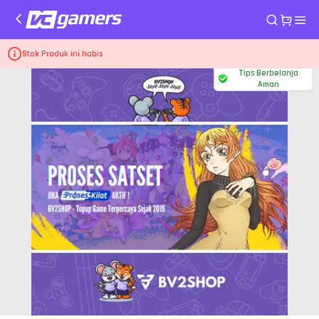
Home
Top Up Game Ragnarok M Eternal Love
120 Big Cat Coin
Stok Produk ini habis
Tips Berbelanja
Aman