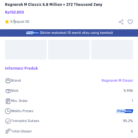
Ragnarok M Classic
6.8 Million + 272 Thousand Zeny
Rp
152.800
5
Terjual
20
Dikirim maksimal 10 menit atau uang kembali
Informasi Produk
Brand
Ragnarok M Classic
Stok
9.996
Min. Order
1
Waktu Proses
Transaksi Sukses
95.2
%
Total Ulasan
5