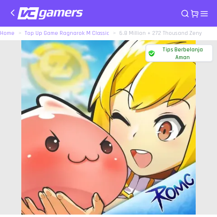
Home
Top Up Game Ragnarok M Classic
6.8 Million + 272 Thousand Zeny
Tips Berbelanja
Aman