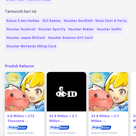
Termurah hari ini
Robux 5 Hari Roblox
DLC Roblox
Voucher SoulChill - Voice Chat & Party
Voucher Sushiroll
Voucher Spotify
Voucher Roblox
Voucher UniPin
Voucher Japan BitCash
Voucher Amazon Gift Card
Voucher Nintendo EShop Card
Produk Relevan
6.8 Million + 272
32.8 Million + 2.7
32.8 Million + 2.7
3
Thousand ...
Million ...
Million ...
Mi
Ragnarok M Classic
Ragnarok M Classic
Ragnarok M Classic
Ra