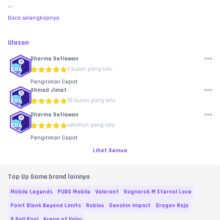
...
Baca selengkapnya
Ulasan
Dharma Setiawan
7 bulan yang lalu
Pengiriman Cepat
Ahmad Jimat
10 bulan yang lalu
Dharma Setiawan
setahun yang lalu
Pengiriman Cepat
Lihat Semua
Top Up Game brand lainnya
Mobile Legends
PUBG Mobile
Valorant
Ragnarok M Eternal Love
Point Blank Beyond Limits
Roblox
Genshin Impact
Dragon Raja
8 Ball Pool
Arena of Valor