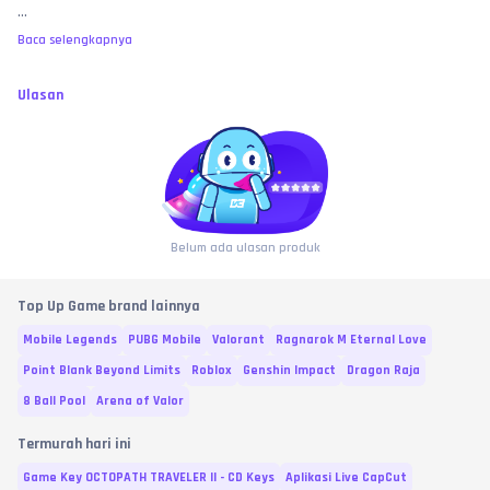
...
screen sampai ke dalam garasi
 untuk membuktikan saldo benar-benar 
kosong sebagai bukti valid investigasi.
Baca selengkapnya
MEMBELI SAMA DENGAN MENYETUJUI:
 Dengan melakukan transaksi dan 
pembayaran di toko ini, pembeli dianggap telah membaca, memahami, 
dan 
MENYETUJUI
 seluruh syarat, ketentuan, serta batas garansi yang 
Ulasan
berlaku di atas. No refund atas kesalahan murni user, bre!
Belum ada ulasan produk
Top Up Game brand lainnya
Mobile Legends
PUBG Mobile
Valorant
Ragnarok M Eternal Love
Point Blank Beyond Limits
Roblox
Genshin Impact
Dragon Raja
8 Ball Pool
Arena of Valor
Termurah hari ini
Game Key OCTOPATH TRAVELER II - CD Keys
Aplikasi Live CapCut