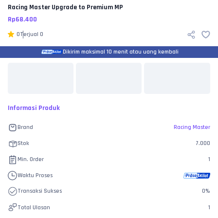
Racing Master
Upgrade to Premium MP
Rp
68.400
0
Terjual
0
Dikirim maksimal 10 menit atau uang kembali
Informasi Produk
Brand
Racing Master
Stok
7.000
Min. Order
1
Waktu Proses
Transaksi Sukses
0
%
Total Ulasan
1