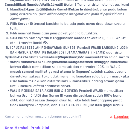
Cara Order & Top-Up (Wajib Diikuti!) 📝:
modifikasi mendadak rilis tengah malam? Tenang, sistem otomatisasi kami 
Masukkan 
standby 24 jam penuh buat nge-refill akun lo seketika!
User ID (UID)
 akun Racing Master lo dengan benar pada kolom 
yang disediakan. 
(Bisa dilihat dengan mengetuk ikon profil di pojok kiri atas 
dalam game)
.
Pilih 
Server ID
 tempat karakter lo berada pada menu drop-down secara 
teliti.
Pilih nominal 
Gems
 atau jenis paket yang lo butuhkan.
Selesaikan pembayaran menggunakan metode favorit lo (QRIS, E-Wallet, 
atau Transfer Bank) 💳.
[CRUCIAL] SETELAH PEMBAYARAN SUKSES:
 Pembeli 
WAJIB LANGSUNG LOGIN 
DAN MASUK SAMPAI KE DALAM LOBI UTAMA/GARASI (INGAME)
 agar sistem 
Syarat & Ketentuan Pembelian (Wajib Baca!) ⚠️:
bisa melakukan sinkronisasi data payload dan menyuntikkan saldo secara 
WAJIB MASUK GARASI UNTUK SINKRONISASI:
sempurna ke akun lo! Jangan cuma mengecek dari luar tanpa masuk 
 Pembeli dianggap memahami 
server! 🚀
bahwa untuk memastikan saldo masuk dan merender 100%, lo 
WAJIB 
masuk sampai melihat garasi utama lo (ingame)
 setelah status pesanan 
dinyatakan sukses. Toko tidak menerima komplain saldo belum masuk jika 
user belum melakukan aktivitas masuk menembus loading screen game 
untuk memicu 
refresh
 database server.
WAJIB PERIKSA DATA AKUN (UID & SERVER):
 Pembeli 
WAJIB
 memastikan 
bahwa User ID (UID) dan Server ID yang dimasukkan sudah 100% benar, 
aktif, dan valid sesuai dengan akun lo. Toko tidak bertanggung jawab, 
tidak melayani komplain, dan 
TIDAK ADA REFUND
 jika item gagal masuk 
atau salah kirim ke akun lain akibat kelalaian pembeli dalam menginput 
data!
Laporkan
Kamu menemukan masalah dengan produk ini?
Wajib Video Unboxing / Bukti Valid:
 Jika terjadi klaim pesanan sukses tapi 
item belum bertambah, pembeli wajib melampirkan video tanpa potong 
Cara Membeli Produk ini
(
no-cut/no-edit
) yang memperlihatkan riwayat transaksi di web toko, detail 
ID yang diinput, 
hingga proses user saat masuk menembus loading 