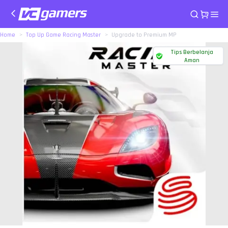
Home
Top Up Game Racing Master
Upgrade to Premium MP
Tips Berbelanja
Aman