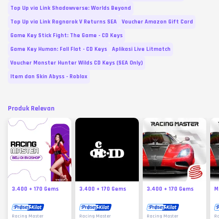
Top Up via Link Shadowverse: Worlds Beyond
Top Up via Link Ragnarok V Returns SEA
Voucher Amazon Gift Card
Game Key Stick Fight: The Game - CD Keys
Game Key Human: Fall Flat - CD Keys
Aplikasi Live Litmatch
Voucher Monster Hunter Wilds CD Keys (SEA Only)
Item dan Skin Abyss - Roblox
Produk Relevan
3.400 + 170 Gems
3.400 + 170 Gems
3.400 + 170 Gems
M
Racing Master
Racing Master
Racing Master
Ra