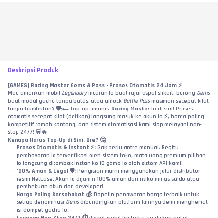
Deskripsi Produk
[GAMES] Racing Master Gems & Pass - Proses Otomatis 24 Jam ⚡
Mau amankan mobil 
Legendary
 incaran lo buat rajai aspal sirkuit, borong 
Gems
buat modal gacha tanpa batas, atau unlock 
Battle Pass
 musiman secepat kilat 
tanpa hambatan? 🛡️🏎️ Top-up amunisi 
Racing Master
 lo di sini! Proses 
otomatis secepat kilat (detikan) langsung masuk ke akun lo ⚡, harga paling 
kompetitif ramah kantong, dan sistem otomatisasi kami siap melayani non-
stop 24/7! 🛒🔥
Kenapa Harus Top-Up di Sini, Bre? 🤔
Proses Otomatis & Instant ⚡:
 Gak perlu antre manual. Begitu 
pembayaran lo terverifikasi oleh sistem toko, mata uang premium pilihan 
lo langsung ditembak instan ke ID game lo oleh sistem API kami!
100% Aman & Legal 🛡️:
 Pengisian murni menggunakan jalur distributor 
resmi NetEase. Akun lo dijamin 100% aman dari risiko minus saldo atau 
pembekuan akun dari developer!
Harga Paling Bersahabat 💰:
 Dapetin penawaran harga terbaik untuk 
setiap denominasi 
Gems
 dibandingkan platform lainnya demi menghemat 
isi dompet gacha lo.
Layanan Non-Stop 24/7 ⏱️:
 Event mobil limited atau diskon paket 