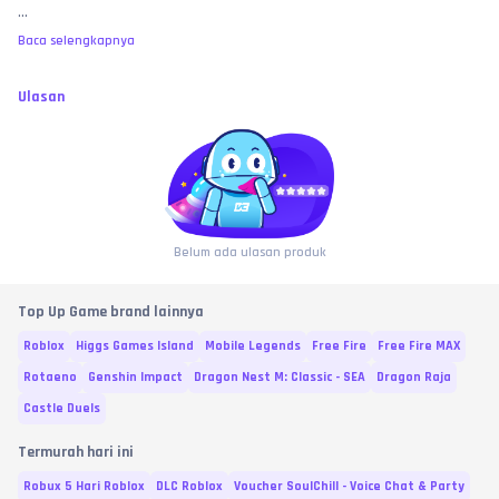
...
item belum bertambah, pembeli wajib melampirkan video tanpa potong 
(
no-cut/no-edit
) yang memperlihatkan riwayat transaksi di web toko, detail 
Baca selengkapnya
ID yang diinput, 
hingga proses user saat masuk menembus loading 
screen lobi utama game
 untuk membuktikan saldo benar-benar kosong 
sebagai bukti valid investigasi.
Ulasan
MEMBELI SAMA DENGAN MENYETUJUI:
 Dengan melakukan transaksi dan 
pembayaran di toko ini, pembeli dianggap telah membaca, memahami, 
dan 
MENYETUJUI
 seluruh syarat, ketentuan, serta batas garansi yang 
berlaku di atas. No refund atas kesalahan murni user, bre! 🧐
Belum ada ulasan produk
Top Up Game brand lainnya
Roblox
Higgs Games Island
Mobile Legends
Free Fire
Free Fire MAX
Rotaeno
Genshin Impact
Dragon Nest M: Classic - SEA
Dragon Raja
Castle Duels
Termurah hari ini
Robux 5 Hari Roblox
DLC Roblox
Voucher SoulChill - Voice Chat & Party