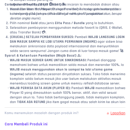
Cara Order & Top-Up (Wajib Diikuti!) 📝:
Layanan Non-Stop 24/7 ⏱️:
 Senjata incaran lo mendadak diskon atau 
Masukkan 
event 
Clan Wars
User ID / Player ID
 mau dimulai tengah malam? Tenang, sistem otomatisasi 
 akun Pure Sniper lo dengan benar pada 
kami standby 24 jam penuh buat nge-refill akun lo seketika!
kolom yang disediakan. 
(Bisa dilihat di menu profil pengaturan akun, berupa 
deretan angka murni).
Pilih nominal 
Gold
 atau jenis 
Elite Pass / Bundle
 yang lo butuhkan.
Selesaikan pembayaran menggunakan metode favorit lo (QRIS, E-Wallet, 
atau Transfer Bank) 💳.
[CRUCIAL] SETELAH PEMBAYARAN SUKSES:
 Pembeli 
WAJIB LANGSUNG LOGIN 
DAN MASUK SAMPAI KE LOBI UTAMA PERMAINAN (INGAME)
 agar sistem bisa 
melakukan sinkronisasi data payload internasional dan menyuntikkan 
saldo secara sempurna! Jangan cuma diam di luar tanpa masuk game! 🚀
Syarat & Ketentuan Pembelian (Wajib Baca!) ⚠️:
WAJIB MASUK SERVER GAME UNTUK SINKRONISASI:
 Pembeli dianggap 
memahami bahwa untuk memastikan saldo masuk dan merender 100%, lo 
WAJIB masuk menggunakan akun lo sampai ke lobi utama game 
(ingame)
 setelah status pesanan dinyatakan sukses. Toko tidak menerima 
komplain saldo belum masuk jika user belum melakukan aktivitas masuk 
menembus loading screen game untuk memicu 
refresh
 database server.
WAJIB PERIKSA DATA AKUN (PLAYER ID):
 Pembeli 
WAJIB
 memastikan bahwa 
Player ID yang dimasukkan sudah 100% benar, aktif, dan valid sesuai 
dengan akun lo. Toko tidak bertanggung jawab, tidak melayani komplain, 
dan 
TIDAK ADA REFUND
 jika item gagal masuk atau salah kirim ke akun lain 
akibat kelalaian pembeli dalam menginput data!
Status Sukses API Supplier:
 Jika sistem kami sudah mengeluarkan status 
Laporkan
Kamu menemukan masalah dengan produk ini?
SUKSES
 berdasarkan laporan dari server API supplier resmi, maka 
kewajiban toko kami dinyatakan selesai 100%. Saldo/paket dipastikan 
Cara Membeli Produk ini
sudah sukses terinject ke ID tersebut.
Wajib Video Unboxing / Bukti Valid:
 Jika terjadi klaim pesanan sukses tapi 