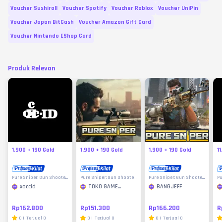
Voucher Sushiroll
Voucher Spotify
Voucher Roblox
Voucher UniPin
Voucher Japan BitCash
Voucher Amazon Gift Card
Voucher Nintendo EShop Card
Produk Relevan
1.900 + 190 Gold
1.900 + 190 Gold
1.900 + 190 Gold
1
Pure Sniper: Gun Shooter
Pure Sniper: Gun Shooter
Pure Sniper: Gun Shooter
Pu
Games
Games
Games
G
xoccid
TOKO GAME
BANGJEFF
MURAH
Rp162.800
Rp151.300
Rp166.200
R
0
|
Terjual
0
0
|
Terjual
0
0
|
Terjual
0