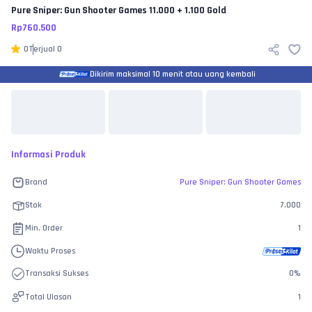
Pure Sniper: Gun Shooter Games
11.000 + 1.100 Gold
Rp
760.500
0
Terjual
0
Dikirim maksimal 10 menit atau uang kembali
Informasi Produk
Brand
Pure Sniper: Gun Shooter Games
Stok
7.000
Min. Order
1
Waktu Proses
Transaksi Sukses
0
%
Total Ulasan
1