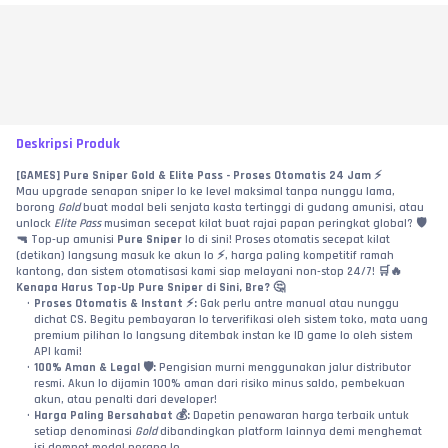
Deskripsi Produk
[GAMES] Pure Sniper Gold & Elite Pass - Proses Otomatis 24 Jam ⚡
Mau upgrade senapan sniper lo ke level maksimal tanpa nunggu lama, 
borong 
Gold
 buat modal beli senjata kasta tertinggi di gudang amunisi, atau 
unlock 
Elite Pass
 musiman secepat kilat buat rajai papan peringkat global? 🛡️
🔫 Top-up amunisi 
Pure Sniper
 lo di sini! Proses otomatis secepat kilat 
(detikan) langsung masuk ke akun lo ⚡, harga paling kompetitif ramah 
kantong, dan sistem otomatisasi kami siap melayani non-stop 24/7! 🛒🔥
Kenapa Harus Top-Up Pure Sniper di Sini, Bre? 🤔
Proses Otomatis & Instant ⚡:
 Gak perlu antre manual atau nunggu 
dichat CS. Begitu pembayaran lo terverifikasi oleh sistem toko, mata uang 
premium pilihan lo langsung ditembak instan ke ID game lo oleh sistem 
API kami!
100% Aman & Legal 🛡️:
 Pengisian murni menggunakan jalur distributor 
resmi. Akun lo dijamin 100% aman dari risiko minus saldo, pembekuan 
akun, atau penalti dari developer!
Harga Paling Bersahabat 💰:
 Dapetin penawaran harga terbaik untuk 
setiap denominasi 
Gold
 dibandingkan platform lainnya demi menghemat 
isi dompet modal perang lo.