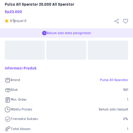
Pulsa All Operator
20.000 All Operator
Rp
23.000
0
Terjual
0
Belum ada data pengiriman
Informasi Produk
Brand
Pulsa All Operator
Stok
981
Min. Order
1
Waktu Proses
Belum ada riwayat
Transaksi Sukses
0
%
Total Ulasan
1