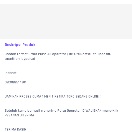
Deskripsi Produk
Contoh Format Order Pulsa All operator ( axis, telkomsel, tri, indosat, 
smartfren, bypulsa)
Indosat
083188514911
JAMINAN PROSES CUMA 1 MENIT KETIKA TOKO SEDANG ONLINE !!
Setelah kamu berhasil menerima Pulsa Operator, DIWAJIBKAN meng-Klik 
PESANAN DITERIMA 
TERIMA KASIH