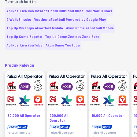
Termurah hari ini
Aplikasi Live imo International Calls and Chat
Voucher iTunes
E-Wallet i.saku
Voucher eFootball Powered by Google Play
Top Up Via Login eFootball Mobile
Akun Game eFootball Mobile
Top Up Game Zepeto
Top Up Game Zenless Zone Zero
Aplikasi Live YouTube
Akun Game YouTube
Produk Relevan
50.000 All Operator
200.000 All
10.000 All Operator
1
Operator
Pulsa All Operator
Pulsa All Operator
Pulsa All Operator
Pu