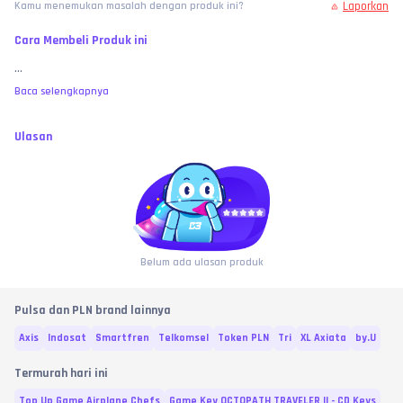
Laporkan
Kamu menemukan masalah dengan produk ini?
Cara Membeli Produk ini
...
Baca selengkapnya
Ulasan
Belum ada ulasan produk
Pulsa dan PLN brand lainnya
Axis
Indosat
Smartfren
Telkomsel
Token PLN
Tri
XL Axiata
by.U
Termurah hari ini
Top Up Game Airplane Chefs
Game Key OCTOPATH TRAVELER II - CD Keys