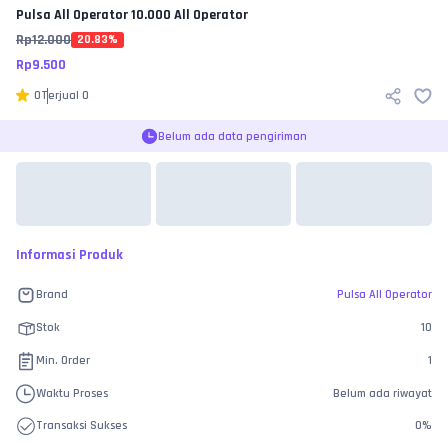
Pulsa All Operator
10.000 All Operator
Rp
12.000
20.83
%
Rp
9.500
0
Terjual
0
Belum ada data pengiriman
Informasi Produk
Brand
Pulsa All Operator
Stok
10
Min. Order
1
Waktu Proses
Belum ada riwayat
Transaksi Sukses
0
%