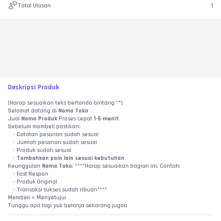
Total Ulasan
1
Deskripsi Produk
(Harap sesuaikan teks bertanda bintang **)
Selamat datang di 
Nama Toko
Jual 
Nama Produk
 Proses cepat 
1-5 menit
Sebelum membeli pastikan:
Catatan pesanan sudah sesuai
Jumlah pesanan sudah sesuai
Produk sudah sesuai
Tambahkan poin lain sesuai kebutuhan
Keunggulan 
Nama Toko
: ****Harap sesuaikan bagian ini. Contoh:
Fast Respon
Produk Original
Transaksi sukses sudah ribuan****
Membeli = Menyetujui
Tunggu apa lagi yuk belanja sekarang jugaa