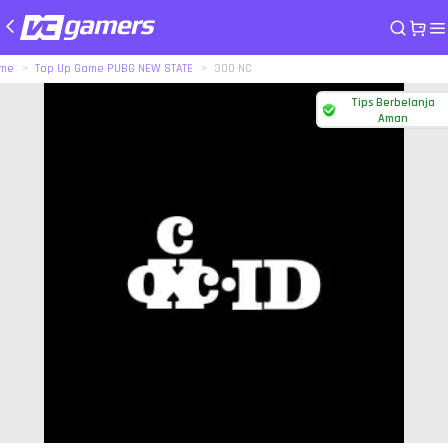
me
Top Up Game PUBG NEW STATE
300 NC
Tips Berbelanja
Aman