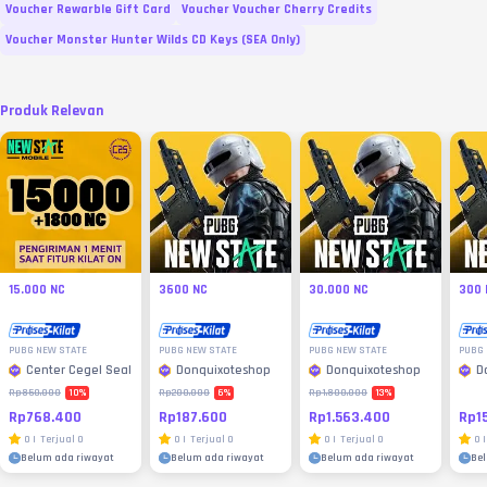
Voucher Rewarble Gift Card
Voucher Voucher Cherry Credits
Voucher Monster Hunter Wilds CD Keys (SEA Only)
Produk Relevan
15.000 NC
3600 NC
30.000 NC
300 
PUBG NEW STATE
PUBG NEW STATE
PUBG NEW STATE
PUBG 
Center Cegel Seal
Donquixoteshop
Donquixoteshop
D
10
%
6
%
13
%
Rp850.000
Rp200.000
Rp1.800.000
Rp768.400
Rp187.600
Rp1.563.400
Rp1
0
|
Terjual
0
0
|
Terjual
0
0
|
Terjual
0
0
|
Belum ada riwayat
Belum ada riwayat
Belum ada riwayat
Be