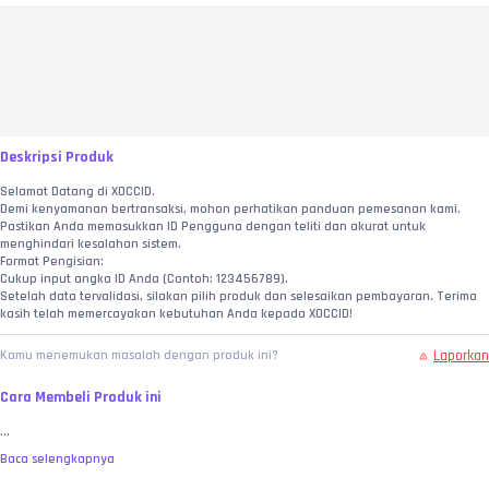
Deskripsi Produk
Selamat Datang di XOCCID.
Demi kenyamanan bertransaksi, mohon perhatikan panduan pemesanan kami. 
Pastikan Anda memasukkan ID Pengguna dengan teliti dan akurat untuk 
menghindari kesalahan sistem.
Format Pengisian:
Cukup input angka ID Anda (Contoh: 123456789).
Setelah data tervalidasi, silakan pilih produk dan selesaikan pembayaran. Terima 
kasih telah memercayakan kebutuhan Anda kepada XOCCID!
Laporkan
Kamu menemukan masalah dengan produk ini?
Cara Membeli Produk ini
...
Baca selengkapnya