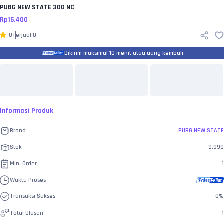
PUBG NEW STATE
300 NC
Rp
15.400
0
Terjual
0
Dikirim maksimal 10 menit atau uang kembali
Informasi Produk
Brand
PUBG NEW STATE
Stok
9.999
Min. Order
1
Waktu Proses
Transaksi Sukses
0
%
Total Ulasan
1