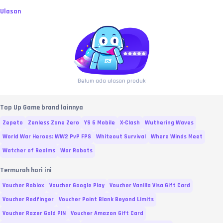
Ulasan
Belum ada ulasan produk
Top Up Game brand lainnya
Zepeto
Zenless Zone Zero
YS 6 Mobile
X-Clash
Wuthering Waves
World War Heroes: WW2 PvP FPS
Whiteout Survival
Where Winds Meet
Watcher of Realms
War Robots
Termurah hari ini
Voucher Roblox
Voucher Google Play
Voucher Vanilla Visa Gift Card
Voucher Redfinger
Voucher Point Blank Beyond Limits
Voucher Razer Gold PIN
Voucher Amazon Gift Card