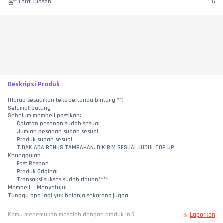
Total Ulasan
5
Deskripsi Produk
(Harap sesuaikan teks bertanda bintang **)
Selamat datang
Sebelum membeli pastikan:
Catatan pesanan sudah sesuai
Jumlah pesanan sudah sesuai
Produk sudah sesuai
TIDAK ADA BONUS TAMBAHAN. DIKIRIM SESUAI JUDUL TOP UP
Keunggulan
Fast Respon
Produk Original
Transaksi sukses sudah ribuan****
Membeli = Menyetujui
Tunggu apa lagi yuk belanja sekarang jugaa
Laporkan
Kamu menemukan masalah dengan produk ini?