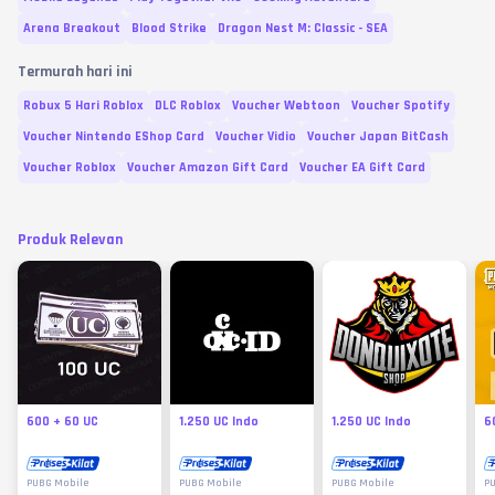
Arena Breakout
Blood Strike
Dragon Nest M: Classic - SEA
Termurah hari ini
Robux 5 Hari Roblox
DLC Roblox
Voucher Webtoon
Voucher Spotify
Voucher Nintendo EShop Card
Voucher Vidio
Voucher Japan BitCash
Voucher Roblox
Voucher Amazon Gift Card
Voucher EA Gift Card
Produk Relevan
600 + 60 UC
1.250 UC Indo
1.250 UC Indo
6
PUBG Mobile
PUBG Mobile
PUBG Mobile
P