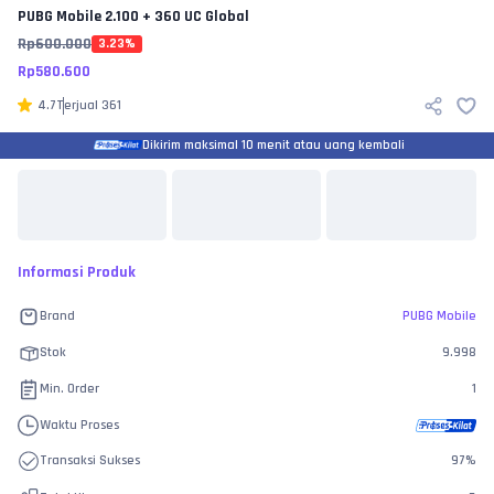
PUBG Mobile
2.100 + 360 UC Global
Rp
600.000
3.23
%
Rp
580.600
4.7
Terjual
361
Dikirim maksimal 10 menit atau uang kembali
Informasi Produk
Brand
PUBG Mobile
Stok
9.998
Min. Order
1
Waktu Proses
Transaksi Sukses
97
%