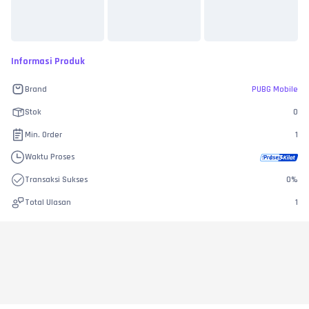
Informasi Produk
Brand
PUBG Mobile
Stok
0
Min. Order
1
Waktu Proses
Transaksi Sukses
0
%
Total Ulasan
1