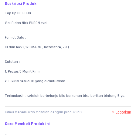
Deskripsi Produk
Top Up UC PUBG
Via ID dan Nick PUBG/Level
Format Data :
ID dan Nick ( 12345678 , RozoStore, 78 )
Catatan :
1. Proses 5 Menit Kirim
2. Dikirim sesuai ID yang dicantumkan
Terimakasih , setelah berbelanja bila berkenan bisa berikan bintang 5 ya.
Laporkan
Kamu menemukan masalah dengan produk ini?
Cara Membeli Produk ini
...