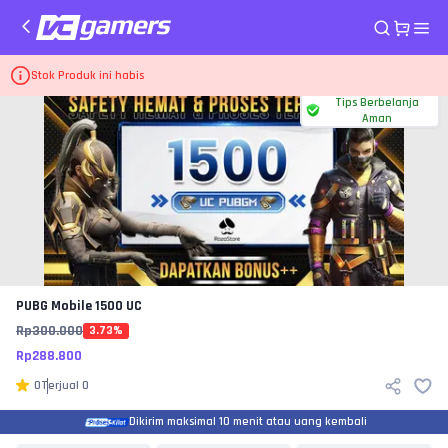
Home
Top Up Game PUBG Mobile
1500 UC
Stok Produk ini habis
Tips Berbelanja
Aman
PUBG Mobile
1500 UC
Rp
300.000
3.73
%
Rp
288.800
0
Terjual
0
Dikirim maksimal 10 menit atau uang kembali