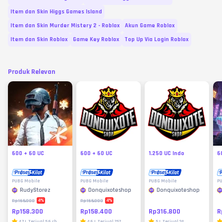
Item dan Skin Higgs Games Island
Item dan Skin Murder Mistery 2 - Roblox
Akun Game Roblox
Item dan Skin Roblox
Game Key Roblox
Top Up Via Login Roblox
Produk Relevan
600 + 60 UC
600 + 60 UC
1.250 UC Indo
6
PUBG Mobile
PUBG Mobile
PUBG Mobile
P
RudyStorez
Donquixoteshop
Donquixoteshop
4
%
4
%
Rp165.000
Rp165.000
Rp158.300
Rp158.400
Rp316.800
R
4.7
|
Terjual
5.6 rb
4.6
|
Terjual
757
5
|
Terjual
24