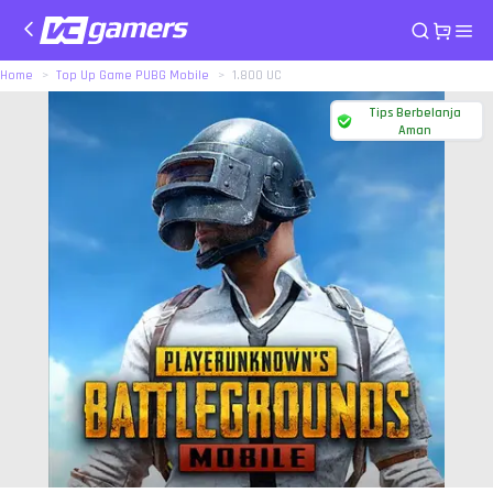
Home
Top Up Game PUBG Mobile
1.800 UC
Tips Berbelanja
Aman