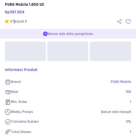
PUBG Mobile
1.800 UC
Rp
357.504
0
Terjual
0
Belum ada data pengiriman
Informasi Produk
Brand
PUBG Mobile
Stok
100
Min. Order
1
Waktu Proses
Belum ada riwayat
Transaksi Sukses
0
%
Total Ulasan
1