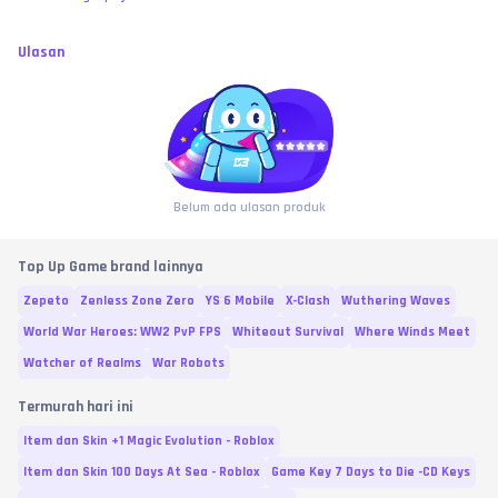
Ulasan
Belum ada ulasan produk
Top Up Game brand lainnya
Zepeto
Zenless Zone Zero
YS 6 Mobile
X-Clash
Wuthering Waves
World War Heroes: WW2 PvP FPS
Whiteout Survival
Where Winds Meet
Watcher of Realms
War Robots
Termurah hari ini
Item dan Skin +1 Magic Evolution - Roblox
Item dan Skin 100 Days At Sea - Roblox
Game Key 7 Days to Die -CD Keys