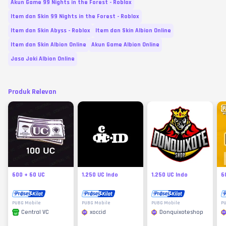
Akun Game 99 Nights in the Forest - Roblox
Item dan Skin 99 Nights in the Forest - Roblox
Item dan Skin Abyss - Roblox
Item dan Skin Albion Online
Item dan Skin Albion Online
Akun Game Albion Online
Jasa Joki Albion Online
Produk Relevan
600 + 60 UC
1.250 UC Indo
1.250 UC Indo
6
PUBG Mobile
PUBG Mobile
PUBG Mobile
P
xoccid
Donquixoteshop
Central VC