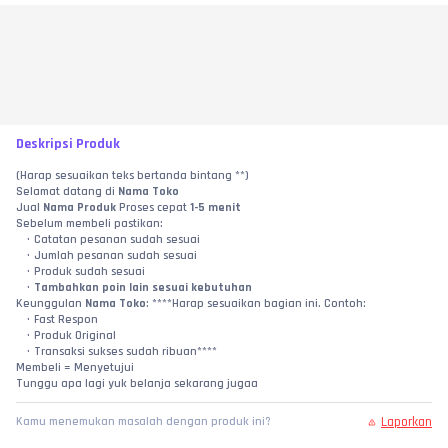
Deskripsi Produk
(Harap sesuaikan teks bertanda bintang **)
Selamat datang di 
Nama Toko
Jual 
Nama Produk
 Proses cepat 
1-5 menit
Sebelum membeli pastikan:
Catatan pesanan sudah sesuai
Jumlah pesanan sudah sesuai
Produk sudah sesuai
Tambahkan poin lain sesuai kebutuhan
Keunggulan 
Nama Toko
: ****Harap sesuaikan bagian ini. Contoh:
Fast Respon
Produk Original
Transaksi sukses sudah ribuan****
Membeli = Menyetujui
Tunggu apa lagi yuk belanja sekarang jugaa
Laporkan
Kamu menemukan masalah dengan produk ini?