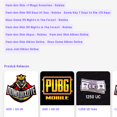
Item dan Skin +1 Magic Evolution - Roblox
Item dan Skin 100 Days At Sea - Roblox
Game Key 7 Days to Die -CD Keys
Akun Game 99 Nights in the Forest - Roblox
Item dan Skin 99 Nights in the Forest - Roblox
Item dan Skin Abyss - Roblox
Item dan Skin Albion Online
Item dan Skin Albion Online
Akun Game Albion Online
Jasa Joki Albion Online
Produk Relevan
600 + 60 UC
600 + 60 UC
1.250 UC Indo
1