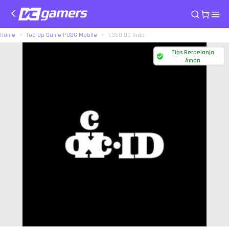
Home
Top Up Game PUBG Mobile
1.350 UC Indo
Tips Berbelanja
Aman