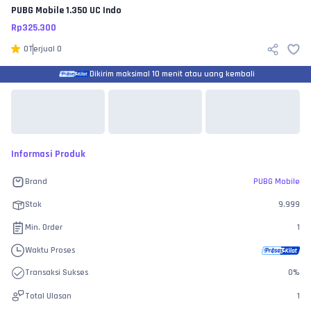
PUBG Mobile
1.350 UC Indo
Rp
325.300
0
Terjual
0
Dikirim maksimal 10 menit atau uang kembali
Informasi Produk
Brand
PUBG Mobile
Stok
9.999
Min. Order
1
Waktu Proses
Transaksi Sukses
0
%
Total Ulasan
1