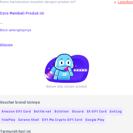
Laporkan
Kamu menemukan masalah dengan produk ini?
Cara Membeli Produk ini
...
Baca selengkapnya
Ulasan
Belum ada ulasan produk
Voucher brand lainnya
Amazon Gift Card
Battle net
Bstation
Discord
EA Gift Card
ExitLag
FolaPlay
Garena Shell
Gift Me Crypto Gift Card
Google Play
Termurah hari ini