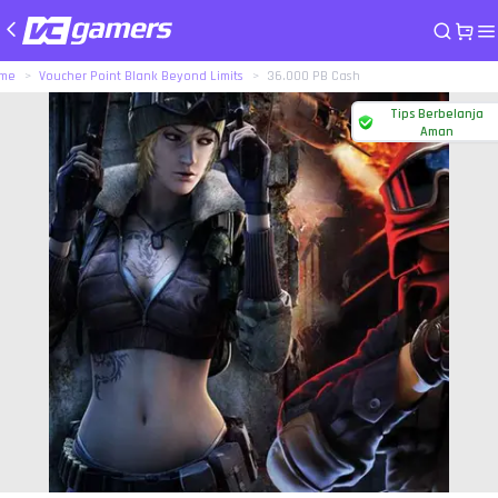
me
Voucher Point Blank Beyond Limits
36.000 PB Cash
Tips Berbelanja
Aman