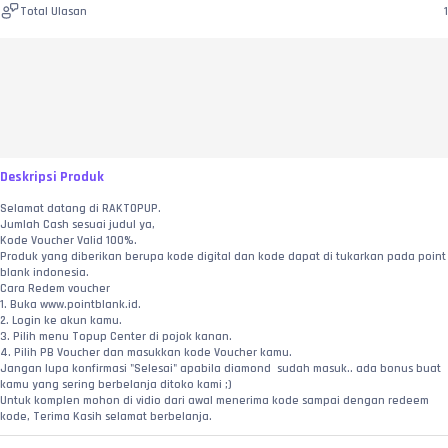
Total Ulasan
1
Deskripsi Produk
Selamat datang di RAKTOPUP.
Jumlah Cash sesuai judul ya,
Kode Voucher Valid 100%.
Produk yang diberikan berupa kode digital dan kode dapat di tukarkan pada point 
blank indonesia.
Cara Redem voucher
1. Buka www.pointblank.id.
2. Login ke akun kamu.
3. Pilih menu Topup Center di pojok kanan.
4. Pilih PB Voucher dan masukkan kode Voucher kamu. 
Jangan lupa konfirmasi "Selesai" apabila diamond  sudah masuk.. ada bonus buat 
kamu yang sering berbelanja ditoko kami ;)
Untuk komplen mohon di vidio dari awal menerima kode sampai dengan redeem 
kode, Terima Kasih selamat berbelanja.