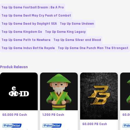
Top Up Game Football Dream : Be A Pro
Top Up Game Devil May Cry Peak of Combat
Top Up Game Dead by Daylight SEA
Top Up Game Undawn
Top Up Game Kingdom Go
Top Up Game King Legacy
Top Up Game Path to Nowhere
Top Up Game Silver and Blood
Top Up Game Indus Battle Royale
Top Up Game One Punch Man The Strongest
Produk Relevan
60.000 PB Cash
1.200 PB Cash
60.0
60.000 PB Cash