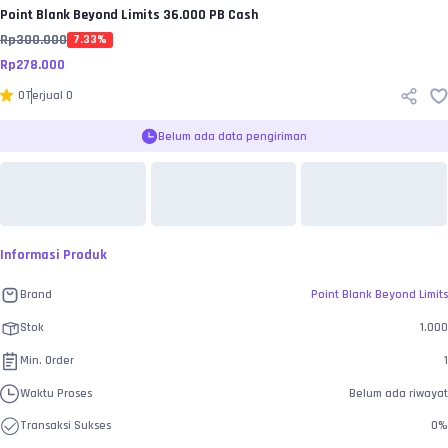
Point Blank Beyond Limits
36.000 PB Cash
Rp
300.000
7.33
%
Rp
278.000
0
Terjual
0
Belum ada data pengiriman
Informasi Produk
Brand
Point Blank Beyond Limits
Stok
1.000
Min. Order
1
Waktu Proses
Belum ada riwayat
Transaksi Sukses
0
%