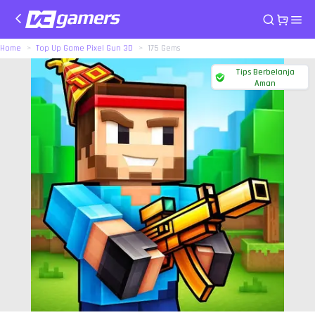
Home
Top Up Game Pixel Gun 3D
175 Gems
Tips Berbelanja
Aman