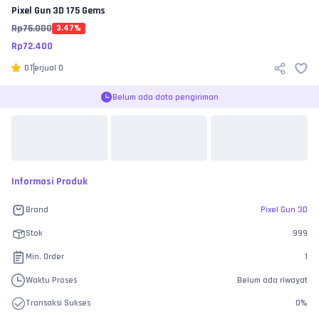
Pixel Gun 3D
175 Gems
Rp
75.000
3.47
%
Rp
72.400
0
Terjual
0
Belum ada data pengiriman
Informasi Produk
Brand
Pixel Gun 3D
Stok
999
Min. Order
1
Waktu Proses
Belum ada riwayat
Transaksi Sukses
0
%