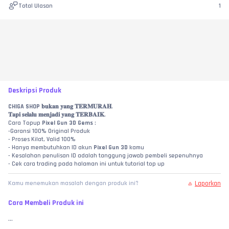
Total Ulasan
1
Deskripsi Produk
CHIGA SHOP
 𝐛𝐮𝐤𝐚𝐧 𝐲𝐚𝐧𝐠 𝐓𝐄𝐑𝐌𝐔𝐑𝐀𝐇.
𝐓𝐚𝐩𝐢 𝐬𝐞𝐥𝐚𝐥𝐮 𝐦𝐞𝐧𝐣𝐚𝐝𝐢 𝐲𝐚𝐧𝐠 𝐓𝐄𝐑𝐁𝐀𝐈𝐊.
Cara Topup 
Pixel Gun 3D Gems
 :
-Garansi 100% Original Produk
- Proses Kilat, Valid 100%
- Hanya membutuhkan ID akun 
Pixel Gun 3D
 kamu
- Kesalahan penulisan ID adalah tanggung jawab pembeli sepenuhnya
- Cek cara trading pada halaman ini untuk tutorial top up
Laporkan
Kamu menemukan masalah dengan produk ini?
Cara Membeli Produk ini
...