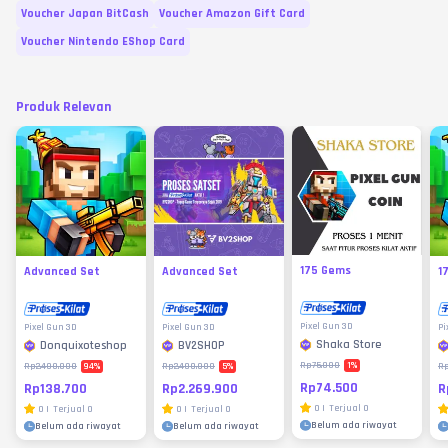
Voucher Japan BitCash
Voucher Amazon Gift Card
Voucher Nintendo EShop Card
Produk Relevan
175 Gems
Advanced Set
Advanced Set
1
Pixel Gun 3D
Pixel Gun 3D
Pixel Gun 3D
Pi
Shaka Store
Donquixoteshop
BV2SHOP
1
%
Rp75.000
94
%
5
%
Rp2.400.000
Rp2.400.000
Rp
Rp74.500
Rp138.700
Rp2.269.900
R
0
|
Terjual
0
0
|
Terjual
0
0
|
Terjual
0
Belum ada riwayat
Belum ada riwayat
Belum ada riwayat