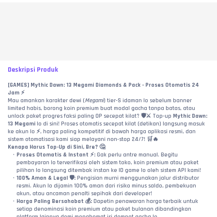
Deskripsi Produk
[GAMES] Mythic Dawn: 13 Megami Diamonds & Pack - Proses Otomatis 24 
Jam ⚡
Mau amankan karakter dewi (
Megami
) tier-S idaman lo sebelum banner 
limited habis, borong koin premium buat modal gacha tanpa batas, atau 
unlock paket progres faksi paling OP secepat kilat? 🛡️⚔️ Top-up 
Mythic Dawn: 
13 Megami
 lo di sini! Proses otomatis secepat kilat (detikan) langsung masuk 
ke akun lo ⚡, harga paling kompetitif di bawah harga aplikasi resmi, dan 
sistem otomatisasi kami siap melayani non-stop 24/7! 🛒🔥
Kenapa Harus Top-Up di Sini, Bre? 🤔
Proses Otomatis & Instant ⚡:
 Gak perlu antre manual. Begitu 
pembayaran lo terverifikasi oleh sistem toko, koin premium atau paket 
pilihan lo langsung ditembak instan ke ID game lo oleh sistem API kami!
100% Aman & Legal 🛡️:
 Pengisian murni menggunakan jalur distributor 
resmi. Akun lo dijamin 100% aman dari risiko minus saldo, pembekuan 
akun, atau ancaman penalti sepihak dari developer!
Harga Paling Bersahabat 💰:
 Dapetin penawaran harga terbaik untuk 
setiap denominasi koin premium atau paket bulanan dibandingkan 
platform lainnya demi menghemat isi dompet gacha lo.