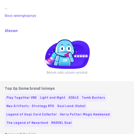
sudah sukses terinject ke ID tersebut.
...
Wajib Video Unboxing / Bukti Valid:
 Jika terjadi klaim pesanan sukses tapi 
item belum bertambah, pembeli wajib melampirkan video tanpa potong 
Baca selengkapnya
(
no-cut/no-edit
) yang memperlihatkan riwayat transaksi di web toko, detail 
ID yang diinput, 
hingga proses user saat masuk ke dalam lobi server 
game
 untuk membuktikan saldo benar-benar kosong sebagai bukti valid 
Ulasan
investigasi.
MEMBELI SAMA DENGAN MENYETUJUI:
 Dengan melakukan transaksi dan 
pembayaran di toko ini, pembeli dianggap telah membaca, memahami, 
dan 
MENYETUJUI
 seluruh syarat, ketentuan, serta batas garansi yang 
berlaku di atas. No refund atas kesalahan murni user, bre! 🧐
Belum ada ulasan produk
Top Up Game brand lainnya
Play Together VNG
Light and Night
GOALS
Tomb Busters
Neo Artifacts - Strategy RPG
Soul Land: Global
Legend of Aoqi: Card Collector
Harry Potter: Magic Awakened
The Legend of Neverland
MARVEL Duel