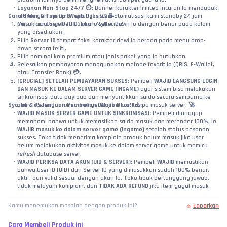
Layanan Non-Stop 24/7 ⏱️:
 Banner karakter limited incaran lo mendadak 
Cara Order & Top-Up (Wajib Diikuti!) 📝:
rilis tengah malam? Tenang, sistem otomatisasi kami standby 24 jam 
Masukkan 
penuh buat nge-refill akun lo seketika!
User ID (UID)
 akun Mythic Dawn lo dengan benar pada kolom 
yang disediakan.
Pilih 
Server ID
 tempat faksi karakter dewi lo berada pada menu drop-
down secara teliti.
Pilih nominal koin premium atau jenis paket yang lo butuhkan.
Selesaikan pembayaran menggunakan metode favorit lo (QRIS, E-Wallet, 
atau Transfer Bank) 💳.
[CRUCIAL] SETELAH PEMBAYARAN SUKSES:
 Pembeli 
WAJIB LANGSUNG LOGIN 
DAN MASUK KE DALAM SERVER GAME (INGAME)
 agar sistem bisa melakukan 
sinkronisasi data payload dan menyuntikkan saldo secara sempurna ke 
Syarat & Ketentuan Pembelian (Wajib Baca!) ⚠️:
akun lo! Jangan cuma mengecek dari luar tanpa masuk server! 🚀
WAJIB MASUK SERVER GAME UNTUK SINKRONISASI:
 Pembeli dianggap 
memahami bahwa untuk memastikan saldo masuk dan merender 100%, lo 
WAJIB masuk ke dalam server game (ingame)
 setelah status pesanan 
sukses. Toko tidak menerima komplain produk belum masuk jika user 
belum melakukan aktivitas masuk ke dalam server game untuk memicu 
refresh
 database server.
WAJIB PERIKSA DATA AKUN (UID & SERVER):
 Pembeli 
WAJIB
 memastikan 
bahwa User ID (UID) dan Server ID yang dimasukkan sudah 100% benar, 
aktif, dan valid sesuai dengan akun lo. Toko tidak bertanggung jawab, 
tidak melayani komplain, dan 
TIDAK ADA REFUND
 jika item gagal masuk 
atau salah kirim ke akun lain akibat kelalaian pembeli dalam menginput 
data!
Laporkan
Kamu menemukan masalah dengan produk ini?
Status Sukses API Supplier:
 Jika sistem kami sudah mengeluarkan status 
SUKSES
 berdasarkan laporan dari server API supplier resmi, maka 
Cara Membeli Produk ini
kewajiban toko kami dinyatakan selesai 100%. Saldo/paket dipastikan 