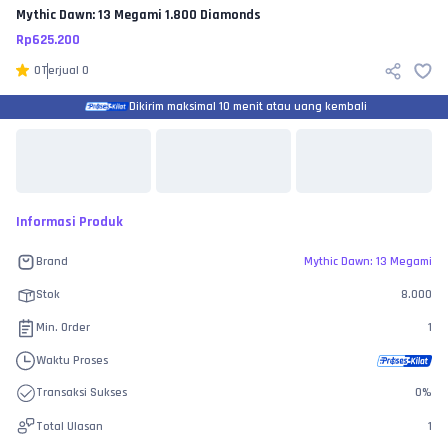
Mythic Dawn: 13 Megami
1.800 Diamonds
Rp
625.200
0
Terjual
0
Dikirim maksimal 10 menit atau uang kembali
Informasi Produk
Brand
Mythic Dawn: 13 Megami
Stok
8.000
Min. Order
1
Waktu Proses
Transaksi Sukses
0
%
Total Ulasan
1