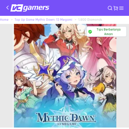
Home
Top Up Game Mythic Dawn: 13 Megami
1.800 Diamonds
Tips Berbelanja
Aman