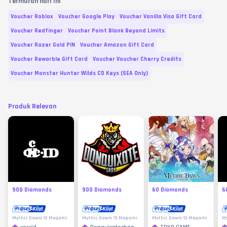
Termurah hari ini
Voucher Roblox
Voucher Google Play
Voucher Vanilla Visa Gift Card
Voucher Redfinger
Voucher Point Blank Beyond Limits
Voucher Razer Gold PIN
Voucher Amazon Gift Card
Voucher Rewarble Gift Card
Voucher Voucher Cherry Credits
Voucher Monster Hunter Wilds CD Keys (SEA Only)
Produk Relevan
900 Diamonds
900 Diamonds
60 Diamonds
6
Mythic Dawn: 13 Megami
Mythic Dawn: 13 Megami
Mythic Dawn: 13 Megami
My