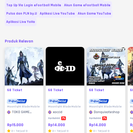
Top Up Via Login eFootball Mobile
Akun Game eFootball Mobile
Pulsa dan PLN by.U
Aplikasi Live YouTube
Akun Game YouTube
Aplikasi Live YoHo
Produk Relevan
68 Ticket
68 Ticket
68 Ticket
6
Moonlight Blade Mobile
Moonlight Blade Mobile
Moonlight Blade Mobile
Mo
TOKO GAME
xoccid
Donquixoteshop
MURAH
7
%
7
%
Rp15.000
Rp15.000
Rp
Rp15.000
Rp14.000
Rp14.000
R
0
|
Terjual
0
0
|
Terjual
0
0
|
Terjual
0