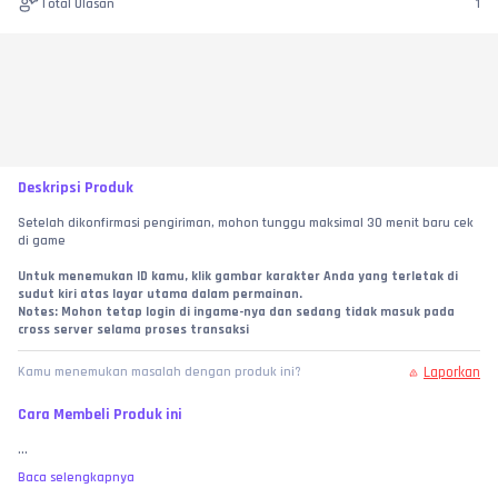
Total Ulasan
1
Deskripsi Produk
Setelah dikonfirmasi pengiriman, mohon tunggu maksimal 30 menit baru cek 
di game
Untuk menemukan ID kamu, klik gambar karakter Anda yang terletak di 
sudut kiri atas layar utama dalam permainan.
Notes: Mohon tetap login di ingame-nya dan sedang tidak masuk pada 
cross server selama proses transaksi
Laporkan
Kamu menemukan masalah dengan produk ini?
Cara Membeli Produk ini
...
Baca selengkapnya