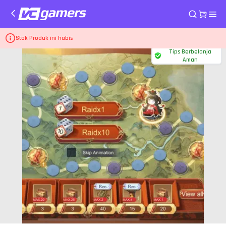
Home
Top Up Game Moonlight Blade Mobile
Doublet Bundle - Rich
Stok Produk ini habis
Tips Berbelanja
Aman