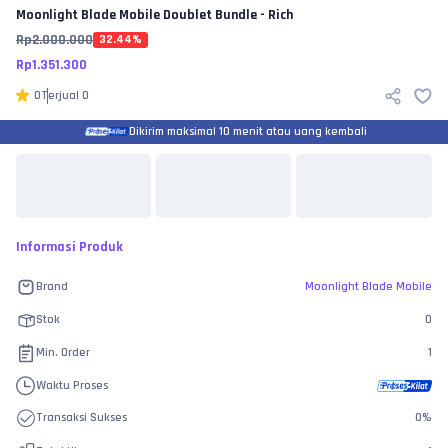
Moonlight Blade Mobile
Doublet Bundle - Rich
Rp
2.000.000
32.44
%
Rp
1.351.300
0
Terjual
0
Dikirim maksimal 10 menit atau uang kembali
Informasi Produk
Brand
Moonlight Blade Mobile
Stok
0
Min. Order
1
Waktu Proses
Transaksi Sukses
0
%