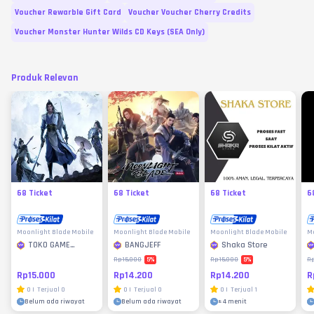
Voucher Rewarble Gift Card
Voucher Voucher Cherry Credits
Voucher Monster Hunter Wilds CD Keys (SEA Only)
Produk Relevan
68 Ticket
68 Ticket
68 Ticket
6
Moonlight Blade Mobile
Moonlight Blade Mobile
Moonlight Blade Mobile
Mo
TOKO GAME
BANGJEFF
Shaka Store
MURAH
5
%
5
%
Rp15.000
Rp15.000
Rp
Rp15.000
Rp14.200
Rp14.200
R
0
|
Terjual
0
0
|
Terjual
0
0
|
Terjual
1
Belum ada riwayat
Belum ada riwayat
±
4 menit