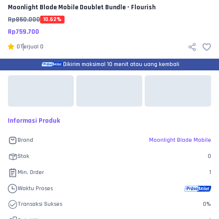
Moonlight Blade Mobile
Doublet Bundle - Flourish
Rp
850.000
10.62
%
Rp
759.700
0
Terjual
0
Dikirim maksimal 10 menit atau uang kembali
Informasi Produk
Brand
Moonlight Blade Mobile
Stok
0
Min. Order
1
Waktu Proses
Transaksi Sukses
0
%