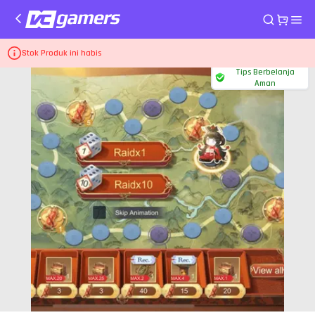
Home
Top Up Game Moonlight Blade Mobile
Doublet Bundle - Flourish
Stok Produk ini habis
Tips Berbelanja
Aman