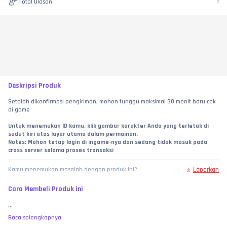
Total Ulasan
1
Deskripsi Produk
Setelah dikonfirmasi pengiriman, mohon tunggu maksimal 30 menit baru cek 
di game
Untuk menemukan ID kamu, klik gambar karakter Anda yang terletak di 
sudut kiri atas layar utama dalam permainan.
Notes: Mohon tetap login di ingame-nya dan sedang tidak masuk pada 
cross server selama proses transaksi
Laporkan
Kamu menemukan masalah dengan produk ini?
Cara Membeli Produk ini
...
Baca selengkapnya