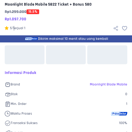
Moonlight Blade Mobile
5822 Ticket + Bonus 580
Rp
1.299.000
15.5
%
Rp
1.097.700
5
Terjual
1
Dikirim maksimal 10 menit atau uang kembali
Informasi Produk
Brand
Moonlight Blade Mobile
Stok
0
Min. Order
1
Waktu Proses
Transaksi Sukses
100
%