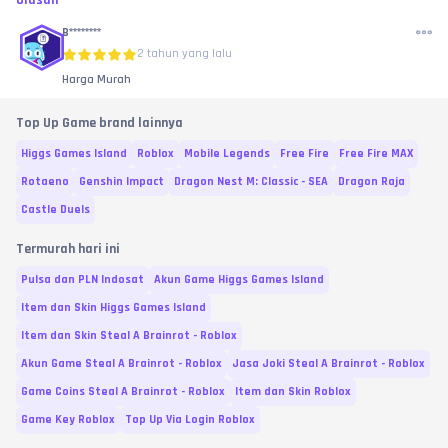
Ulasan
B********
2 tahun yang lalu
Harga Murah
Top Up Game brand lainnya
Higgs Games Island
Roblox
Mobile Legends
Free Fire
Free Fire MAX
Rotaeno
Genshin Impact
Dragon Nest M: Classic - SEA
Dragon Raja
Castle Duels
Termurah hari ini
Pulsa dan PLN Indosat
Akun Game Higgs Games Island
Item dan Skin Higgs Games Island
Item dan Skin Steal A Brainrot - Roblox
Akun Game Steal A Brainrot - Roblox
Jasa Joki Steal A Brainrot - Roblox
Game Coins Steal A Brainrot - Roblox
Item dan Skin Roblox
Game Key Roblox
Top Up Via Login Roblox