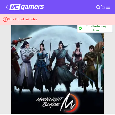
Home
Top Up Game Moonlight Blade Mobile
5822 Ticket + Bonus 580
Stok Produk ini habis
Tips Berbelanja
Aman