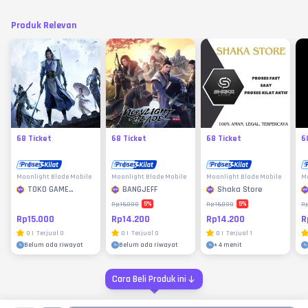
Produk Relevan
68 Ticket
68 Ticket
68 Ticket
6
Moonlight Blade Mobile
Moonlight Blade Mobile
Moonlight Blade Mobile
Mo
TOKO GAME
BANGJEFF
Shaka Store
MURAH
5
%
5
%
Rp15.000
Rp15.000
Rp
Rp15.000
Rp14.200
Rp14.200
R
0
|
Terjual
0
0
|
Terjual
0
0
|
Terjual
1
Belum ada riwayat
Belum ada riwayat
±
4 menit
Cara Beli Produk ini