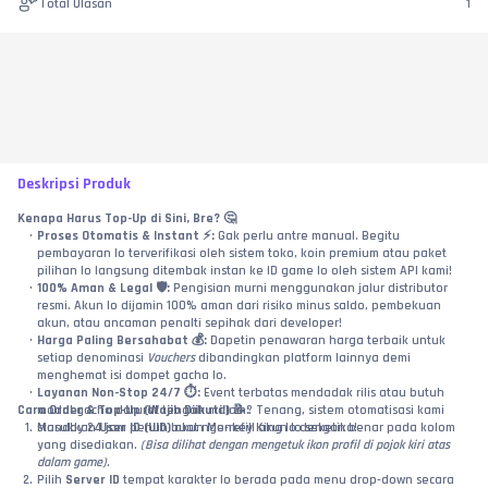
Total Ulasan
1
Deskripsi Produk
Kenapa Harus Top-Up di Sini, Bre? 🤔
Proses Otomatis & Instant ⚡:
 Gak perlu antre manual. Begitu 
pembayaran lo terverifikasi oleh sistem toko, koin premium atau paket 
pilihan lo langsung ditembak instan ke ID game lo oleh sistem API kami!
100% Aman & Legal 🛡️:
 Pengisian murni menggunakan jalur distributor 
resmi. Akun lo dijamin 100% aman dari risiko minus saldo, pembekuan 
akun, atau ancaman penalti sepihak dari developer!
Harga Paling Bersahabat 💰:
 Dapetin penawaran harga terbaik untuk 
setiap denominasi 
Vouchers
 dibandingkan platform lainnya demi 
menghemat isi dompet gacha lo.
Layanan Non-Stop 24/7 ⏱️:
 Event terbatas mendadak rilis atau butuh 
Cara Order & Top-Up (Wajib Diikuti!) 📝:
modal gacha darurat tengah malam? Tenang, sistem otomatisasi kami 
Masukkan 
standby 24 jam penuh buat nge-refill akun lo seketika!
User ID (UID)
 akun Monkey King lo dengan benar pada kolom 
yang disediakan. 
(Bisa dilihat dengan mengetuk ikon profil di pojok kiri atas 
dalam game).
Pilih 
Server ID
 tempat karakter lo berada pada menu drop-down secara 