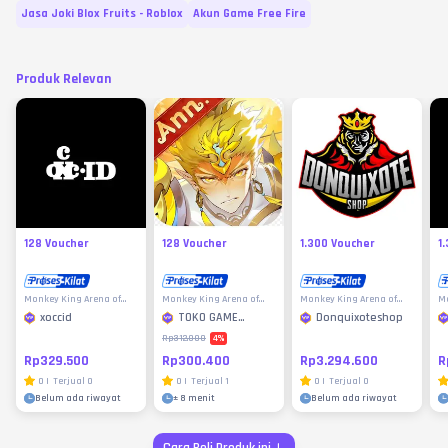
Jasa Joki Blox Fruits - Roblox
Akun Game Free Fire
Produk Relevan
128 Voucher
128 Voucher
1.300 Voucher
1
Monkey King Arena of
Monkey King Arena of
Monkey King Arena of
Mo
Heroes
Heroes
Heroes
He
xoccid
TOKO GAME
Donquixoteshop
MURAH
4
%
Rp312.000
Rp329.500
Rp300.400
Rp3.294.600
R
0
|
Terjual
0
0
|
Terjual
1
0
|
Terjual
0
Belum ada riwayat
±
8 menit
Belum ada riwayat