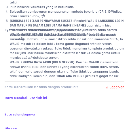
teliti.
Pilih nominal 
Vouchers
 yang lo butuhkan.
Selesaikan pembayaran menggunakan metode favorit lo (QRIS, E-Wallet, 
atau Transfer Bank) 💳.
[CRUCIAL] SETELAH PEMBAYARAN SUKSES:
 Pembeli 
WAJIB LANGSUNG LOGIN 
DAN MASUK KE DALAM LOBI UTAMA GAME (INGAME)
 agar sistem bisa 
Syarat & Ketentuan Pembelian (Wajib Baca!) ⚠️:
melakukan sinkronisasi data payload dan menyuntikkan saldo secara 
WAJIB MASUK SERVER GAME UNTUK SINKRONISASI:
sempurna ke akun lo! Jangan cuma mengecek dari luar tanpa masuk 
 Pembeli dianggap 
server! 🚀
memahami bahwa untuk memastikan saldo masuk dan merender 100%, lo 
WAJIB masuk ke dalam lobi utama game (ingame)
 setelah status 
pesanan dinyatakan sukses. Toko tidak menerima komplain produk belum 
masuk jika user belum melakukan aktivitas masuk ke dalam game untuk 
memicu 
refresh
 database server.
WAJIB PERIKSA DATA AKUN (UID & SERVER):
 Pembeli 
WAJIB
 memastikan 
bahwa User ID (UID) dan Server ID yang dimasukkan sudah 100% benar, 
aktif, dan valid sesuai dengan akun lo. Toko tidak bertanggung jawab, 
tidak melayani komplain, dan 
TIDAK ADA REFUND
 jika item gagal masuk 
atau salah kirim ke akun lain akibat kelalaian pembeli dalam menginput 
data!
Laporkan
Kamu menemukan masalah dengan produk ini?
Status Sukses API Supplier:
 Jika sistem kami sudah mengeluarkan status 
SUKSES
 berdasarkan laporan dari server API supplier resmi, maka 
Cara Membeli Produk ini
kewajiban toko kami dinyatakan selesai 100%. Saldo dipastikan sudah 
sukses terinject ke ID tersebut.
...
Wajib Video Unboxing / Bukti Valid:
 Jika terjadi klaim pesanan sukses tapi 
item belum bertambah, pembeli wajib melampirkan video tanpa potong 
Baca selengkapnya
(
no-cut/no-edit
) yang memperlihatkan riwayat transaksi di web toko, detail 
ID yang diinput, 
hingga proses user saat masuk menembus loading 
screen lobi utama game
 untuk membuktikan saldo benar-benar kosong 