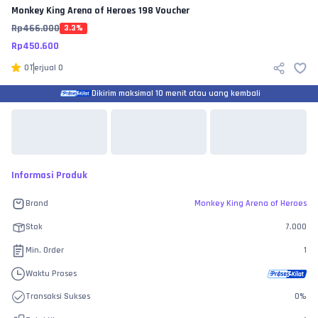
Monkey King Arena of Heroes
198 Voucher
Rp
466.000
3.3
%
Rp
450.600
0
Terjual
0
Dikirim maksimal 10 menit atau uang kembali
Informasi Produk
Brand
Monkey King Arena of Heroes
Stok
7.000
Min. Order
1
Waktu Proses
Transaksi Sukses
0
%