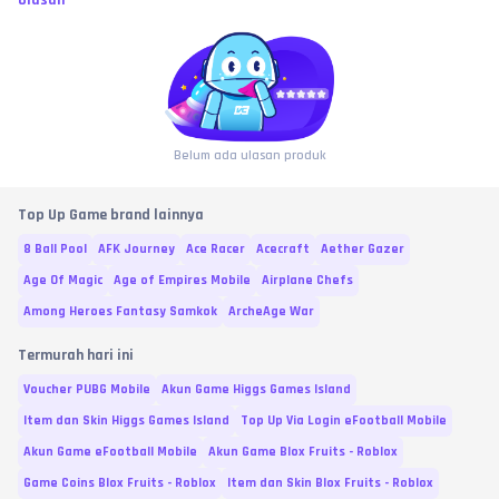
Ulasan
sebagai bukti valid investigasi.
MEMBELI SAMA DENGAN MENYETUJUI:
 Dengan melakukan transaksi dan 
pembayaran di toko ini, pembeli dianggap telah membaca, memahami, 
dan 
MENYETUJUI
 seluruh syarat, ketentuan, serta batas garansi yang 
berlaku di atas. No refund atas kesalahan murni user, bre! 🧐
Belum ada ulasan produk
Top Up Game brand lainnya
8 Ball Pool
AFK Journey
Ace Racer
Acecraft
Aether Gazer
Age Of Magic
Age of Empires Mobile
Airplane Chefs
Among Heroes Fantasy Samkok
ArcheAge War
Termurah hari ini
Voucher PUBG Mobile
Akun Game Higgs Games Island
Item dan Skin Higgs Games Island
Top Up Via Login eFootball Mobile
Akun Game eFootball Mobile
Akun Game Blox Fruits - Roblox
Game Coins Blox Fruits - Roblox
Item dan Skin Blox Fruits - Roblox