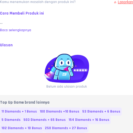
Laporkan
Kamu menemukan masalah dengan produk ini?
Cara Membeli Produk ini
...
Baca selengkapnya
Ulasan
Belum ada ulasan produk
Top Up Game brand lainnya
11 Diamonds + 1 Bonus
100 Diamonds +10 Bonus
53 Diamonds + 6 Bonus
5 Diamonds
503 Diamonds + 65 Bonus
154 Diamonds + 16 Bonus
102 Diamonds + 10 Bonus
250 Diamonds + 27 Bonus