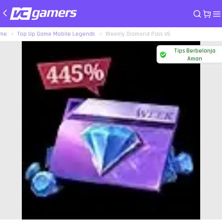
me
Top Up Game Mobile Legends
Weekly Diamond Pass x5
Tips Berbelanja
Aman