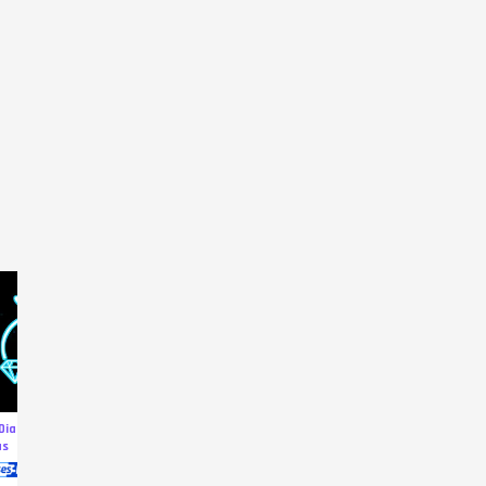
Diamonds + 22
276 Diamonds + 29
305 (276+29 Bonus)
Twilight P
us
Bonus
(Malaysia)