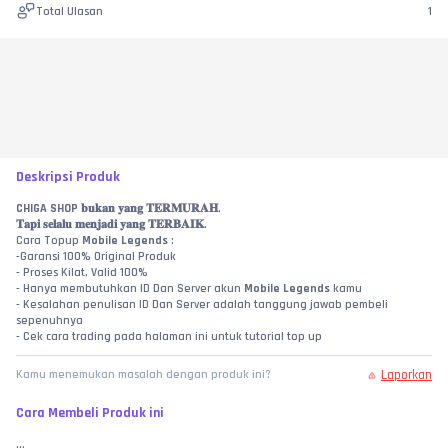
Total Ulasan
1
Deskripsi Produk
CHIGA SHOP
 𝐛𝐮𝐤𝐚𝐧 𝐲𝐚𝐧𝐠 𝐓𝐄𝐑𝐌𝐔𝐑𝐀𝐇.
𝐓𝐚𝐩𝐢 𝐬𝐞𝐥𝐚𝐥𝐮 𝐦𝐞𝐧𝐣𝐚𝐝𝐢 𝐲𝐚𝐧𝐠 𝐓𝐄𝐑𝐁𝐀𝐈𝐊.
Cara Topup 
Mobile Legends
 :
-Garansi 100% Original Produk
- Proses Kilat, Valid 100%
- Hanya membutuhkan ID Dan Server akun 
Mobile Legends
 kamu
- Kesalahan penulisan ID Dan Server adalah tanggung jawab pembeli 
sepenuhnya
- Cek cara trading pada halaman ini untuk tutorial top up
Laporkan
Kamu menemukan masalah dengan produk ini?
Cara Membeli Produk ini
...