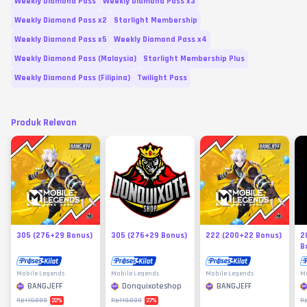
Weekly Diamond Pass
Weekly Diamond Pass x3
Weekly Diamond Pass x2
Starlight Membership
Weekly Diamond Pass x5
Weekly Diamond Pass x4
Weekly Diamond Pass (Malaysia)
Starlight Membership Plus
Weekly Diamond Pass (Filipina)
Twilight Pass
Produk Relevan
305 (276+29 Bonus)
305 (276+29 Bonus)
222 (200+22 Bonus)
2
B
Mobile Legends
Mobile Legends
Mobile Legends
Mo
BANGJEFF
Donquixoteshop
BANGJEFF
22
%
27
%
Rp110.000
Rp110.000
R