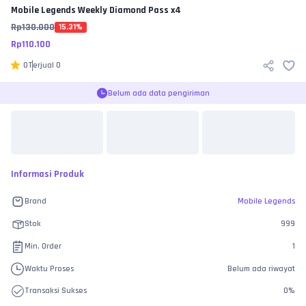
Mobile Legends
Weekly Diamond Pass x4
Rp
130.000
15.31
%
Rp
110.100
0
Terjual
0
Belum ada data pengiriman
Informasi Produk
Brand
Mobile Legends
Stok
999
Min. Order
1
Waktu Proses
Belum ada riwayat
Transaksi Sukses
0
%