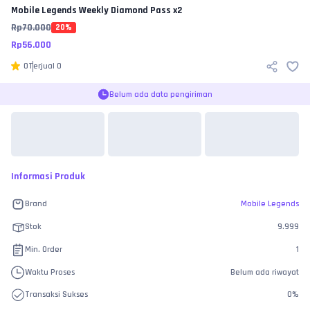
Mobile Legends
Weekly Diamond Pass x2
Rp
70.000
20
%
Rp
56.000
0
Terjual
0
Belum ada data pengiriman
Informasi Produk
Brand
Mobile Legends
Stok
9.999
Min. Order
1
Waktu Proses
Belum ada riwayat
Transaksi Sukses
0
%