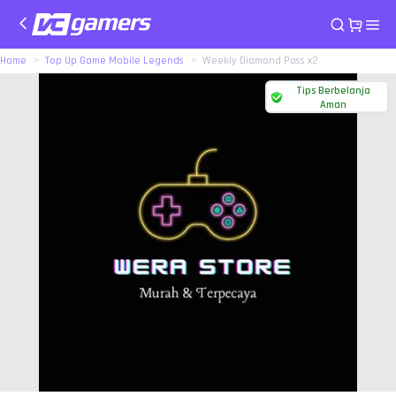
Home
Top Up Game Mobile Legends
Weekly Diamond Pass x2
Tips Berbelanja
Aman