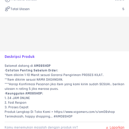
Total Ulasan
5
Deskripsi Produk
Selamat datang di 
AM08SHOP
•Catatan Penting Sebelum Order:
*Item dikirim 1-10 Menit sesuai Garansi Pengiriman PROSES KILAT.
**Item dikirim sesuai NAMA DAGANGAN.
***Harap Konfirmasi Pesanan jika item yang kami kirim sudah SESUAI.. berikan 
ulasan n rating 5 jika merasa puas.
•Keunggulan AM08SHOP:
1. 24 JAM ONLINE
2. Fast Respon
3. Proses Cepat
Produk Lengkap Di Toko Kami > https://www.vcgamers.com/s/am08shop
Terimakasih, happy shopping... #AM08SHOP
Laporkan
Kamu menemukan masalah dengan produk ini?