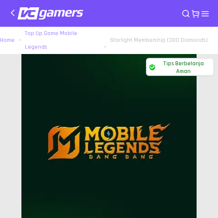
Top Up Game Mobile
Home
Starlight Membership (300 Diamonds)
Legends
Tips Berbelanja
Aman