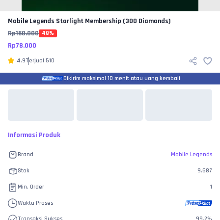
Mobile Legends
Starlight Membership (300 Diamonds)
Rp
150.000
48
%
Rp
78.000
4.9
Terjual
510
Dikirim maksimal 10 menit atau uang kembali
Informasi Produk
Brand
Mobile Legends
Stok
9.687
Min. Order
1
Waktu Proses
Transaksi Sukses
99.2
%