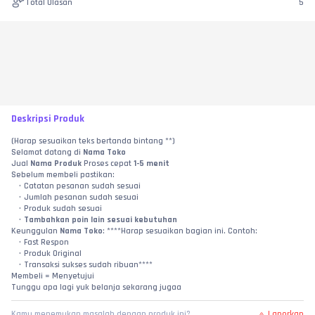
Total Ulasan
5
Deskripsi Produk
(Harap sesuaikan teks bertanda bintang **)
Selamat datang di 
Nama Toko
Jual 
Nama Produk
 Proses cepat 
1-5 menit
Sebelum membeli pastikan:
Catatan pesanan sudah sesuai
Jumlah pesanan sudah sesuai
Produk sudah sesuai
Tambahkan poin lain sesuai kebutuhan
Keunggulan 
Nama Toko
: ****Harap sesuaikan bagian ini. Contoh:
Fast Respon
Produk Original
Transaksi sukses sudah ribuan****
Membeli = Menyetujui
Tunggu apa lagi yuk belanja sekarang jugaa
Laporkan
Kamu menemukan masalah dengan produk ini?