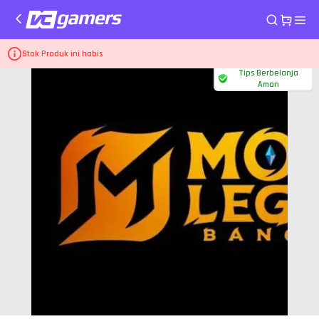
Home
Top Up Game Mobile Legends
Event 150 Diamonds
Stok Produk ini habis
Tips Berbelanja
Aman