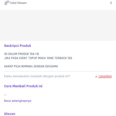
Total Ulasan
2
Deskripsi Produk
ISI DALAM PRODUK 156+16
JIKA PADA EVENT TOPUP MAKA YANG TERBACA 156
HARAP PILIH NOMINAL DENGAN SEKSAMA
Laporkan
Kamu menemukan masalah dengan produk ini?
Cara Membeli Produk ini
...
Baca selengkapnya
Ulasan