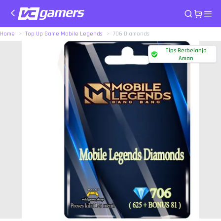
Home
Top Up Game Mobile Legends
706 Diamonds
Tips Berbelanja
Aman