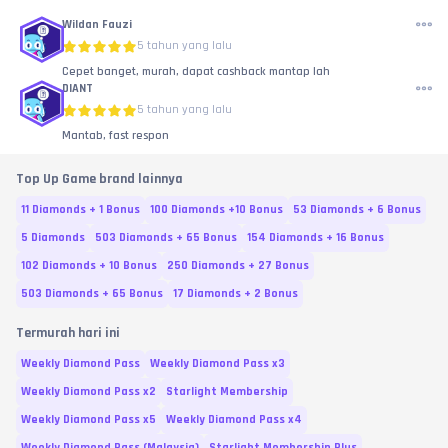
Wildan Fauzi
5 tahun yang lalu
Cepet banget, murah, dapat cashback mantap lah
DIANT
5 tahun yang lalu
Mantab, fast respon
Top Up Game brand lainnya
11 Diamonds + 1 Bonus
100 Diamonds +10 Bonus
53 Diamonds + 6 Bonus
5 Diamonds
503 Diamonds + 65 Bonus
154 Diamonds + 16 Bonus
102 Diamonds + 10 Bonus
250 Diamonds + 27 Bonus
503 Diamonds + 65 Bonus
17 Diamonds + 2 Bonus
Termurah hari ini
Weekly Diamond Pass
Weekly Diamond Pass x3
Weekly Diamond Pass x2
Starlight Membership
Weekly Diamond Pass x5
Weekly Diamond Pass x4
Weekly Diamond Pass (Malaysia)
Starlight Membership Plus