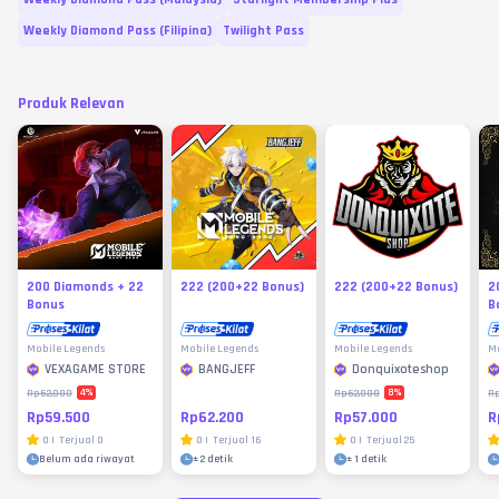
Weekly Diamond Pass (Filipina)
Twilight Pass
Produk Relevan
200 Diamonds + 22
222 (200+22 Bonus)
222 (200+22 Bonus)
2
Bonus
B
Mobile Legends
Mobile Legends
Mobile Legends
Mo
VEXAGAME STORE
BANGJEFF
Donquixoteshop
4
%
8
%
Rp62.000
Rp62.000
R
Rp59.500
Rp62.200
Rp57.000
R
0
|
Terjual
0
0
|
Terjual
16
0
|
Terjual
25
Belum ada riwayat
±
2 detik
±
1 detik