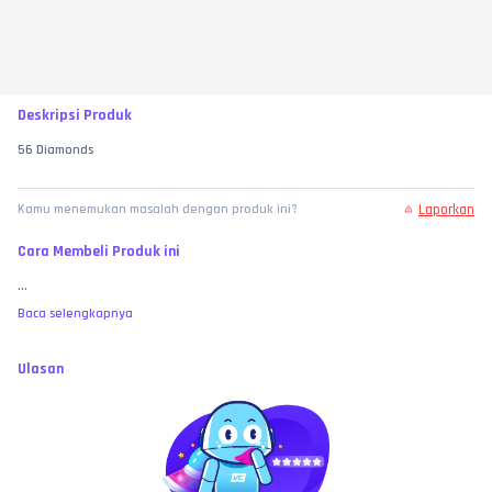
Deskripsi Produk
56 Diamonds 
Laporkan
Kamu menemukan masalah dengan produk ini?
Cara Membeli Produk ini
...
Baca selengkapnya
Ulasan