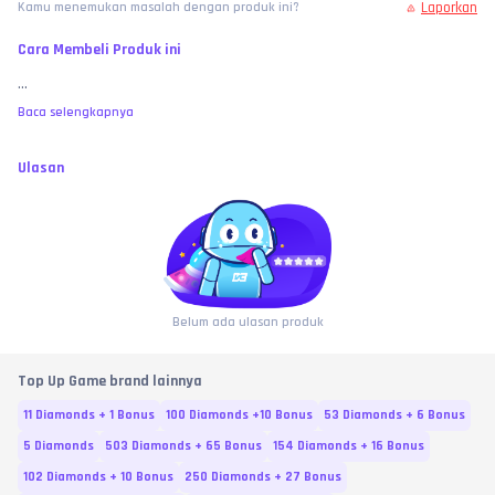
Laporkan
Kamu menemukan masalah dengan produk ini?
Cara Membeli Produk ini
...
Baca selengkapnya
Ulasan
Belum ada ulasan produk
Top Up Game brand lainnya
11 Diamonds + 1 Bonus
100 Diamonds +10 Bonus
53 Diamonds + 6 Bonus
5 Diamonds
503 Diamonds + 65 Bonus
154 Diamonds + 16 Bonus
102 Diamonds + 10 Bonus
250 Diamonds + 27 Bonus