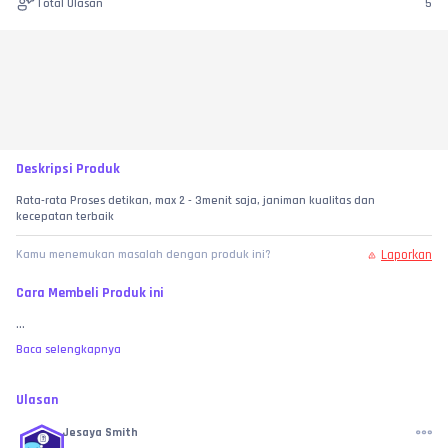
Total Ulasan
5
Deskripsi Produk
Rata-rata Proses detikan, max 2 - 3menit saja, janiman kualitas dan 
kecepatan terbaik
Laporkan
Kamu menemukan masalah dengan produk ini?
Cara Membeli Produk ini
...
Baca selengkapnya
Ulasan
Jesaya Smith