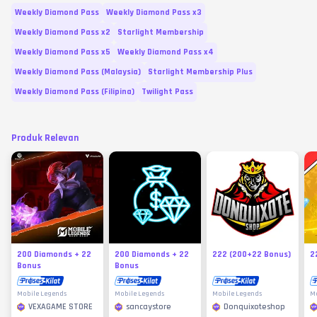
Weekly Diamond Pass
Weekly Diamond Pass x3
Weekly Diamond Pass x2
Starlight Membership
Weekly Diamond Pass x5
Weekly Diamond Pass x4
Weekly Diamond Pass (Malaysia)
Starlight Membership Plus
Weekly Diamond Pass (Filipina)
Twilight Pass
Produk Relevan
200 Diamonds + 22
200 Diamonds + 22
222 (200+22 Bonus)
2
Bonus
Bonus
Mobile Legends
Mobile Legends
Mobile Legends
Mo
VEXAGAME STORE
sancaystore
Donquixoteshop