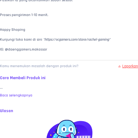
Pastikan ID yang dicantumkan sudah sesuai.
Proses pengiriman 1-10 menit.
Happy Shoping
Kunjungi toko kami di sini 
"https://vcgamers.com/store/rachel-gaming"
IG: @daenggamers.makassar
Laporkan
Kamu menemukan masalah dengan produk ini?
Cara Membeli Produk ini
...
Baca selengkapnya
Ulasan