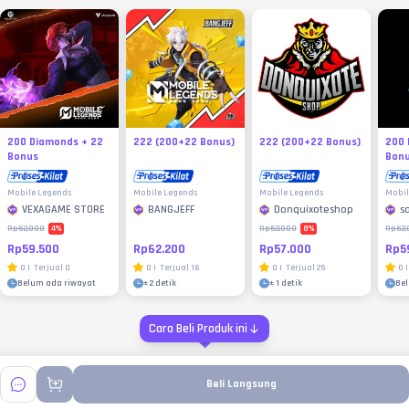
200 Diamonds + 22
222 (200+22 Bonus)
222 (200+22 Bonus)
200 
Bonus
Bon
Mobile Legends
Mobile Legends
Mobile Legends
Mobil
VEXAGAME STORE
BANGJEFF
Donquixoteshop
s
4
%
8
%
Rp62.000
Rp62.000
Rp62.
Rp59.500
Rp62.200
Rp57.000
Rp5
0
|
Terjual
0
0
|
Terjual
16
0
|
Terjual
25
0
|
Belum ada riwayat
±
2 detik
±
1 detik
Be
Cara Beli Produk ini
Beli Langsung