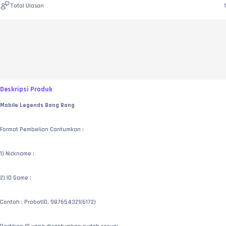
Total Ulasan
1
Deskripsi Produk
Mobile Legends Bang Bang
Format Pembelian Cantumkan :
1) Nickname :
2) ID Game :
Contoh : ProbotID, 987654321(6172)