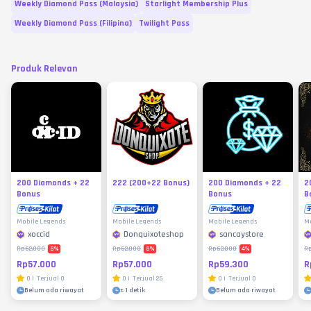
Weekly Diamond Pass (Malaysia)
Starlight Membership Plus
Weekly Diamond Pass (Filipina)
Twilight Pass
Produk Relevan
200 Diamonds + 22
222 (200+22 Bonus)
200 Diamonds + 22
2
Bonus
Bonus
B
Mobile Legends
Mobile Legends
Mobile Legends
Mo
xoccid
Donquixoteshop
sancaystore
8
%
8
%
4
%
Rp62.000
Rp62.000
Rp62.000
R
Rp57.000
Rp57.000
Rp59.300
R
0
|
Terjual
0
0
|
Terjual
25
0
|
Terjual
0
Belum ada riwayat
±
1 detik
Belum ada riwayat