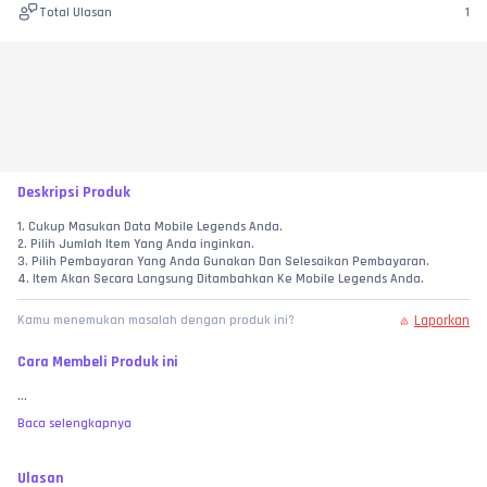
Total Ulasan
1
Deskripsi Produk
1. Cukup Masukan Data Mobile Legends Anda.
2. Pilih Jumlah Item Yang Anda inginkan.
3. Pilih Pembayaran Yang Anda Gunakan Dan Selesaikan Pembayaran.
4. Item Akan Secara Langsung Ditambahkan Ke Mobile Legends Anda.
Laporkan
Kamu menemukan masalah dengan produk ini?
Cara Membeli Produk ini
...
Baca selengkapnya
Ulasan