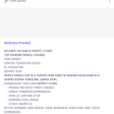
Total Ulasan
1
Deskripsi Produk
SELAMAT DATANG DI DEMPET STORE
TOP DIAMOND MOBILE LEGENDS
CARA ORDER:
CONTOH: 123456789 (1234)
ID; 123456789
SEERVE: 1234
HARAP DOUBLE CEK ID & SERVER YANG ANDA ISI KARENA KESALAHAN ID & 
SERVER BUKAN TANGGUNG JAWAB KAMI.
KEUNGGULAN TOKO KAMI 
DEMPET STORE
PROSES INSTAN 0-1 MENIT SUKSES
HARGA TERMURAH SEINDONESIA
OPEN 24 JAM NON STOP
DIAMOND LEGAL 1000%
STOCK UNLIMITED
NOTED: DIAMOND YANG MASUK TIDAK SEMUANYA TERHITUNG, MISI TOPUP 
(KOMBINASI)