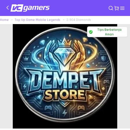
Home
Top Up Game Mobile Legends
2.904 Diamonds
Tips Berbelanja
Aman