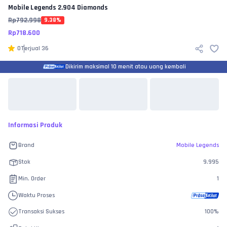
Mobile Legends
2.904 Diamonds
Rp
792.998
9.38
%
Rp
718.600
0
Terjual
36
Dikirim maksimal 10 menit atau uang kembali
Informasi Produk
Brand
Mobile Legends
Stok
9.995
Min. Order
1
Waktu Proses
Transaksi Sukses
100
%