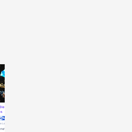
Diamonds + 22
200 Diamonds + 22
200 Diamonds + 22
276 Diamo
us
Bonus
Bonus
Bonus
e Legends
Mobile Legends
Mobile Legends
Mobile Legen
enetopup
sancaystore
xoccid
xoccid