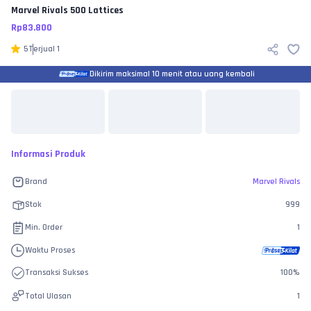
Marvel Rivals
500 Lattices
Rp
83.800
5
Terjual
1
Dikirim maksimal 10 menit atau uang kembali
Informasi Produk
Brand
Marvel Rivals
Stok
999
Min. Order
1
Waktu Proses
Transaksi Sukses
100
%
Total Ulasan
1