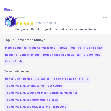
Ulasan
E********
2 tahun yang lalu
Pengiriman Cepat Harga Murah Produk Sesuai Penjual Ramah
Top Up Game brand lainnya
Mobile Legends
Higgs Games Island
Roblox
Free Fire
Free Fire MAX
Rotaeno
Genshin Impact
Dragon Nest M: Classic - SEA
Dragon Raja
Castle Duels
Termurah hari ini
Robux 5 Hari Roblox
DLC Roblox
Top Up via Link La Tale (PC)
Top Up via Link Umamusume Pretty Derby
Top Up via Link Legend of Mushroom (Link Payment)
Top Up via Link Ragnarok Origin Classic
Top Up via Link Shadowverse: Worlds Beyond