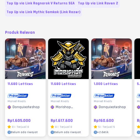
Top Up via Link Ragnarok V Returns SEA
Top Up via Link Raven 2
Top Up via Link Mythic Samkok (Link Razer)
Produk Relevan
11.680 Lattices
11.680 Lattices
1.000 Lattices
5
Marvel Rivals
Marvel Rivals
Marvel Rivals
Ma
Donquixoteshop
Morishop
Donquixoteshop
Diamond
Rp1.605.000
Rp1.617.600
Rp160.600
R
0
|
Terjual
0
0
|
Terjual
0
5
|
Terjual
5
Belum ada riwayat
Belum ada riwayat
±
2 detik