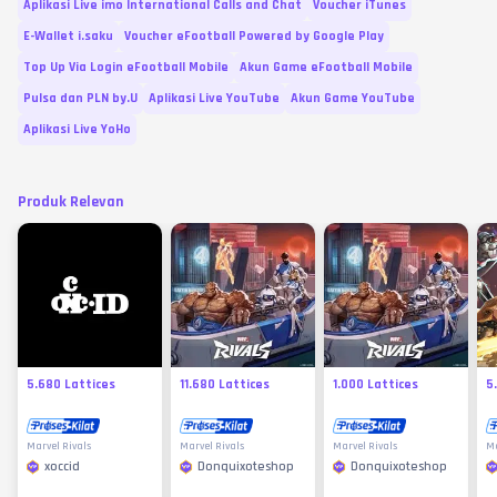
Aplikasi Live imo International Calls and Chat
Voucher iTunes
E-Wallet i.saku
Voucher eFootball Powered by Google Play
Top Up Via Login eFootball Mobile
Akun Game eFootball Mobile
Pulsa dan PLN by.U
Aplikasi Live YouTube
Akun Game YouTube
Aplikasi Live YoHo
Produk Relevan
5.680 Lattices
11.680 Lattices
1.000 Lattices
5
Marvel Rivals
Marvel Rivals
Marvel Rivals
Ma
xoccid
Donquixoteshop
Donquixoteshop