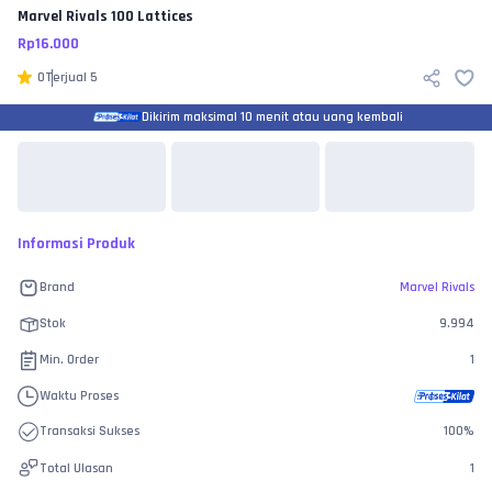
Marvel Rivals
100 Lattices
Rp
16.000
0
Terjual
5
Dikirim maksimal 10 menit atau uang kembali
Informasi Produk
Brand
Marvel Rivals
Stok
9.994
Min. Order
1
Waktu Proses
Transaksi Sukses
100
%
Total Ulasan
1