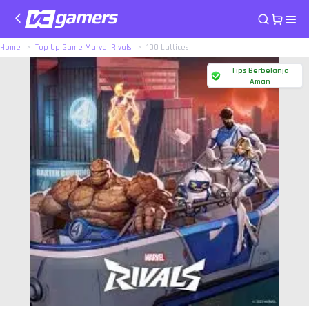
Home
Top Up Game Marvel Rivals
100 Lattices
Tips Berbelanja
Aman