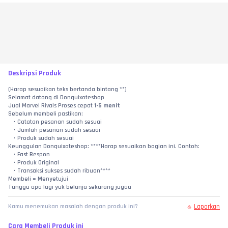
Deskripsi Produk
(Harap sesuaikan teks bertanda bintang **)
Selamat datang di Donquixoteshop
Jual Marvel Rivals Proses cepat 
1-5 menit
Sebelum membeli pastikan:
Catatan pesanan sudah sesuai
Jumlah pesanan sudah sesuai
Produk sudah sesuai
Keunggulan Donquixoteshop: ****Harap sesuaikan bagian ini. Contoh:
Fast Respon
Produk Original
Transaksi sukses sudah ribuan****
Membeli = Menyetujui
Tunggu apa lagi yuk belanja sekarang jugaa
Laporkan
Kamu menemukan masalah dengan produk ini?
Cara Membeli Produk ini