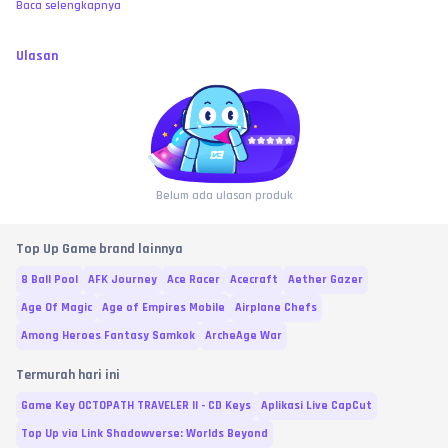
Baca selengkapnya
Ulasan
Belum ada ulasan produk
Top Up Game brand lainnya
8 Ball Pool
AFK Journey
Ace Racer
Acecraft
Aether Gazer
Age Of Magic
Age of Empires Mobile
Airplane Chefs
Among Heroes Fantasy Samkok
ArcheAge War
Termurah hari ini
Game Key OCTOPATH TRAVELER II - CD Keys
Aplikasi Live CapCut
Top Up via Link Shadowverse: Worlds Beyond