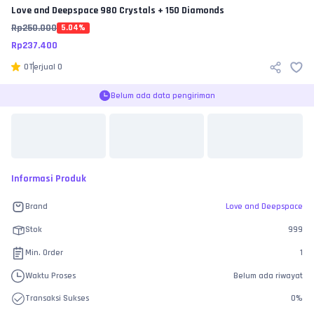
Love and Deepspace
980 Crystals + 150 Diamonds
Rp
250.000
5.04
%
Rp
237.400
0
Terjual
0
Belum ada data pengiriman
Informasi Produk
Brand
Love and Deepspace
Stok
999
Min. Order
1
Waktu Proses
Belum ada riwayat
Transaksi Sukses
0
%