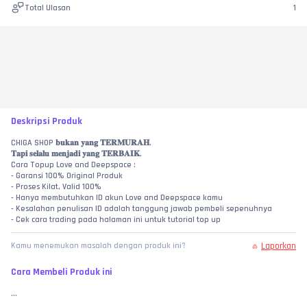
Total Ulasan
1
Deskripsi Produk
CHIGA SHOP 𝐛𝐮𝐤𝐚𝐧 𝐲𝐚𝐧𝐠 𝐓𝐄𝐑𝐌𝐔𝐑𝐀𝐇.
𝐓𝐚𝐩𝐢 𝐬𝐞𝐥𝐚𝐥𝐮 𝐦𝐞𝐧𝐣𝐚𝐝𝐢 𝐲𝐚𝐧𝐠 𝐓𝐄𝐑𝐁𝐀𝐈𝐊.
Cara Topup Love and Deepspace :
- Garansi 100% Original Produk
- Proses Kilat, Valid 100%
- Hanya membutuhkan ID akun Love and Deepspace kamu
- Kesalahan penulisan ID adalah tanggung jawab pembeli sepenuhnya
- Cek cara trading pada halaman ini untuk tutorial top up
Laporkan
Kamu menemukan masalah dengan produk ini?
Cara Membeli Produk ini
...