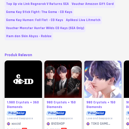
Top Up via Link Ragnarok V Returns SEA
Voucher Amazon Gift Card
Game Key Stick Fight: The Game - CD Keys
Game Key Human: Fall Flat - CD Keys
Aplikasi Live Litmatch
Voucher Monster Hunter Wilds CD Keys (SEA Only)
Item dan Skin Abyss - Roblox
Produk Relevan
1.980 Crystals + 360
980 Crystals + 150
980 Crystals + 150
9
Diamonds
Diamonds
Diamonds
D
Love and Deepspace
Love and Deepspace
Love and Deepspace
Lo
xoccid
BV2SHOP
TOKO GAME
MURAH