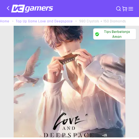
Home
Top Up Game Love and Deepspace
980 Crystals + 150 Diamonds
Tips Berbelanja
Aman